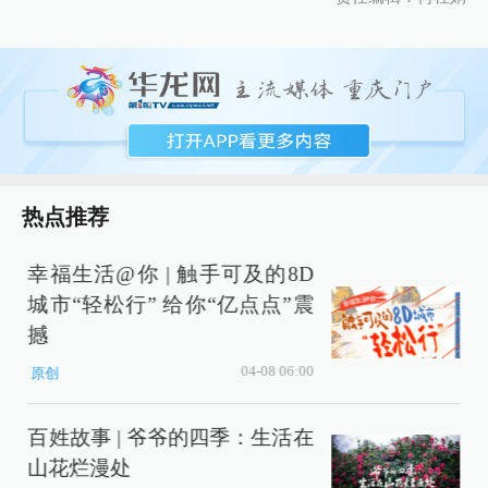
热点推荐
幸福生活@你 | 触手可及的8D
城市“轻松行” 给你“亿点点”震
撼
04-08 06:00
原创
百姓故事 | 爷爷的四季：生活在
山花烂漫处