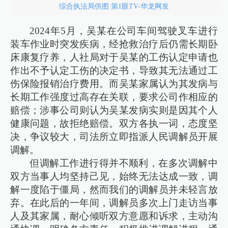
综合执法局供图 第1眼TV-华龙网发
2024年5月，吴某在公司车间驾驶叉车进行
装车作业时突发疾病，经抢救治疗后仍需长期卧
床康复疗养，人社局对于吴某的工伤认定申请也
作出不予认定工伤的决定书，导致其无法通过工
伤保险报销治疗费用。而吴某家属认为其发病与
长期工作强度过高存在关联，要求公司作相应的
赔偿；涉事公司则认为吴某发病实则是因其个人
健康问题，故拒绝赔偿。双方各执一词，态度坚
决，争议较大，司法所立即指派人民调解员开展
调解。
但调解工作进行得并不顺利，在多次调解中
双方当事人均坚持己见，始终无法达成一致，调
解一度陷于僵局，然而我们的调解员并未轻言放
弃。在此后的一年间，调解员多次上门走访当事
人及其家属，耐心倾听双方意愿和诉求，主动沟