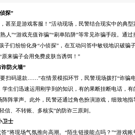
探”​
学，甚至是游戏客服！”活动现场，民警结合现实中的典型
熟人”“游戏充值诈骗”“刷单陷阱”等常见诈骗手段。通过
孩子们纷纷化身“小侦探”，在互动问答中敏锐地识破骗子
“原来骗子会用免费皮肤当诱饵！”
诈防火墙”​
要扫码退款……”在情景模拟环节，民警现场拨打“诈骗电
逼，学生们迅速运用刚学到的知识，有的果断挂断电话，有
现场阵阵掌声。此外，民警还通过角色扮演游戏，细致地指
轻信、不转账、多核实”的防诈三原则。​
卫士​
答”将现场气氛推向高潮。“陌生链接能点吗？”“游戏账