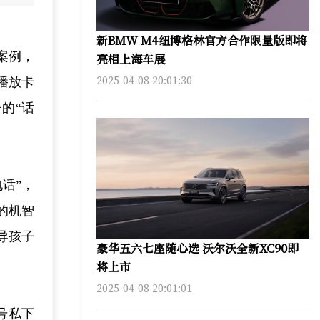
新BMW M4纽博格林官方合作限量版即将
案例，
亮相上海车展
2025-04-08 20:01:30
播放卡
的“话
话”，
的机智
导孩子
豪华五六七座随心选 沃尔沃全新XC90即
将上市
2025-04-08 20:01:01
号私下