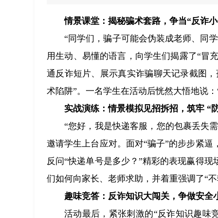
情景课堂：揭秘骗术套路，争当“反诈小侦
“同学们，骗子可能会伪装成老师、同
用生动、易懂的语言，向学生们揭露了“冒充
通反诈短片、展示真实诈骗聊天记录截图，
术陷阱”。一名学生在活动后恍然大悟地说：
实战演练：情景模拟见招拆招，筑牢 “防
“您好，我是快递客服，您的包裹丢失需
邀请学生上台应对。面对“骗子”的步步紧
反问“快递单号是多少？”精彩的表现赢得
们如何向家长、老师求助，并着重强调了“不
趣味竞答：反诈知识大闯关，争做安全小
活动最后，紧张刺激的“反诈知识趣味竞