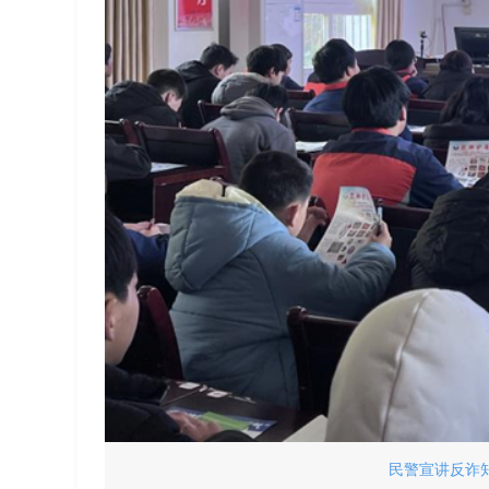
民警宣讲反诈知