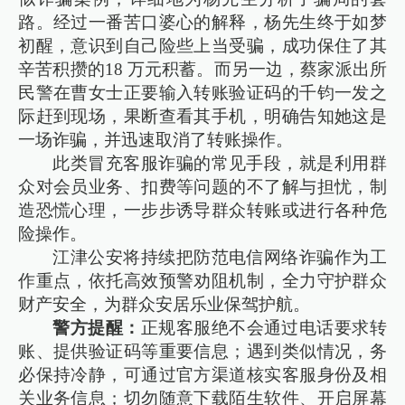
路。经过一番苦口婆心的解释，杨先生终于如梦
初醒，意识到自己险些上当受骗，成功保住了其
辛苦积攒的18 万元积蓄。而另一边，蔡家派出所
民警在曹女士正要输入转账验证码的千钧一发之
际赶到现场，果断查看其手机，明确告知她这是
一场诈骗，并迅速取消了转账操作。​
此类冒充客服诈骗的常见手段，就是利用群
众对会员业务、扣费等问题的不了解与担忧，制
造恐慌心理，一步步诱导群众转账或进行各种危
险操作。
江津公安将持续把防范电信网络诈骗作为工
作重点，依托高效预警劝阻机制，全力守护群众
财产安全，为群众安居乐业保驾护航。​
警方提醒：
正规客服绝不会通过电话要求转
账、提供验证码等重要信息；遇到类似情况，务
必保持冷静，可通过官方渠道核实客服身份及相
关业务信息；切勿随意下载陌生软件、开启屏幕