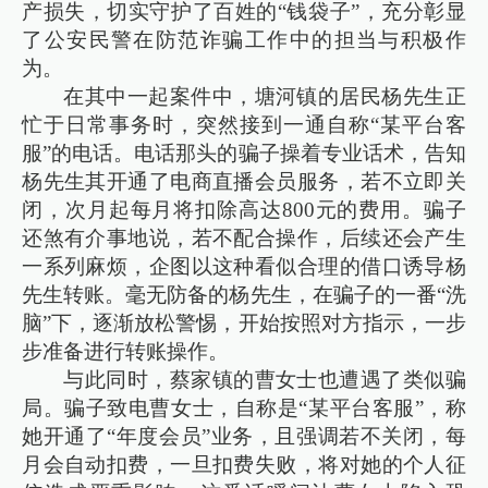
产损失，切实守护了百姓的“钱袋子”，充分彰显
了公安民警在防范诈骗工作中的担当与积极作
为。​
在其中一起案件中，塘河镇的居民杨先生正
忙于日常事务时，突然接到一通自称“某平台客
服”的电话。电话那头的骗子操着专业话术，告知
杨先生其开通了电商直播会员服务，若不立即关
闭，次月起每月将扣除高达800元的费用。骗子
还煞有介事地说，若不配合操作，后续还会产生
一系列麻烦，企图以这种看似合理的借口诱导杨
先生转账。毫无防备的杨先生，在骗子的一番“洗
脑”下，逐渐放松警惕，开始按照对方指示，一步
步准备进行转账操作。​
与此同时，蔡家镇的曹女士也遭遇了类似骗
局。骗子致电曹女士，自称是“某平台客服”，称
她开通了“年度会员”业务，且强调若不关闭，每
月会自动扣费，一旦扣费失败，将对她的个人征