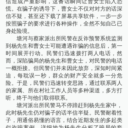
信造成严重影响，这番话瞬间让曹女士陷入恐
慌。在骗子的诱导下，曹女士不仅对对方的话深
信不疑，甚至还下载了屏幕共享软件，一步一步
按照骗子的要求进行各种操作，全然不知自己已
身处险境。
塘河与蔡家派出所民警在反诈预警系统监测
到杨先生和曹女士可能遭遇诈骗的信息后，第一
时间展开行动。民警们迅速拨打两人电话，然
而，深陷骗局的杨先生和曹女士，对民警的电话
一概拒接。但民警们并未因此放弃，深知时间紧
迫，每耽误一秒，群众的财产安全就多一分危
险。于是，民警们迅速转变思路，通过联系两人
的家属、所在村社工作人员等多种渠道，多方打
听，终于与他们取得联系。​
塘河派出所民警马不停蹄赶到杨先生家中，
此时杨先生仍对骗子的话半信半疑。民警耐着性
子，用通俗易懂的语言，结合近期发生的多起类
似诈骗案例，详细地为杨先生分析了骗局的套