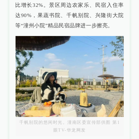
比增长32%。景区周边农家乐、民宿入住率
达90%，果蔬书院、千帆别院、兴隆街大院
等“潼州小院”精品民宿品牌进一步擦亮。
千帆别院的悠闲时光。潼南区委宣传部供图 第1
眼TV-华龙网发