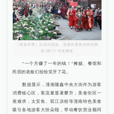
《双喜至尊》沉浸式剧游。潼南区委宣传部供图
第1眼TV-华龙网发
“一个月赚了一年的钱！”摊贩、餐馆和
民宿的老板们纷纷笑开了花。
数据显示，潼南隆鑫中央大街作为游客
消费核心区，客流量显著攀升，美食街区一
座难求，太安鱼、双江凉粉等潼南特色美食
吸引各地游客大快朵颐，带动餐饮营业额同