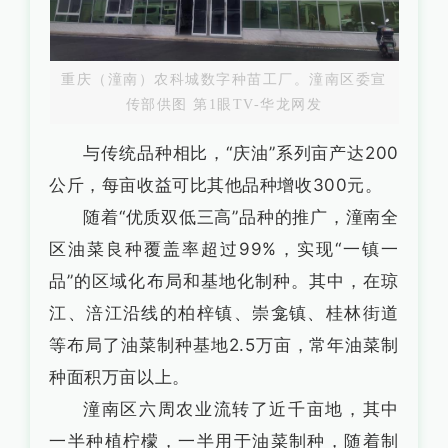
重庆（潼南）农科城数字种苗工厂。潼南区委宣
传部供图 第1眼TV-华龙网发
与传统品种相比，“庆油”系列亩产达200
公斤，每亩收益可比其他品种增收300元。
随着“优质双低三高”品种的推广，潼南全
区油菜良种覆盖率超过99%，实现“一镇一
品”的区域化布局和基地化制种。其中，在琼
江、涪江沿线的柏梓镇、崇龛镇、桂林街道
等布局了油菜制种基地2.5万亩，常年油菜制
种面积万亩以上。
潼南区六周农业流转了近千亩地，其中
一半种植柠檬，一半用于油菜制种，随着制