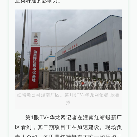
造菜籽油的影响力。
红蜻蜓公司潼南厂区。第1眼TV-华龙网记者 殷睿
摄
第1眼TV-华龙网记者在潼南红蜻蜓新厂
区看到，其二期项目正在加速建设。现场负