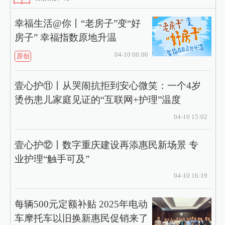
幸福生活@你丨“老房子”变“好
房子” 幸福指数原地升温
04-10 06:00
原创
壹心护⑪丨从哭闹抗拒到安心微笑：一个4岁
烫伤患儿家庭见证的“互联网+护理”温度
04-10 15:02
壹心护⑫丨数字重庆建设再添惠民新场景 专
业护理“触手可及”
04-10 16:19
每辆500元定额补贴 2025年电动
车摩托车以旧换新惠民促销来了