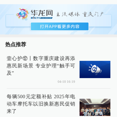
热点推荐
壹心护⑫丨数字重庆建设再添
惠民新场景 专业护理“触手可
及”
04-10 16:19
每辆500元定额补贴 2025年电
预
动车摩托车以旧换新惠民促销
来了