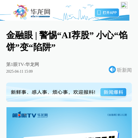
金融眼 | 警惕“AI荐股” 小心“馅
饼”变“陷阱”
第1眼TV-华龙网
听新闻
2025-04-11 15:09