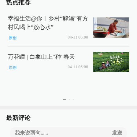
热点推荐
幸福生活@你丨乡村“解渴”有方
村民喝上“放心水”
及
04-11 06:00
原创
万花瞳 | 白象山上“种”春天
04-11 06:00
原创
最新评论
我来说两句......
发送