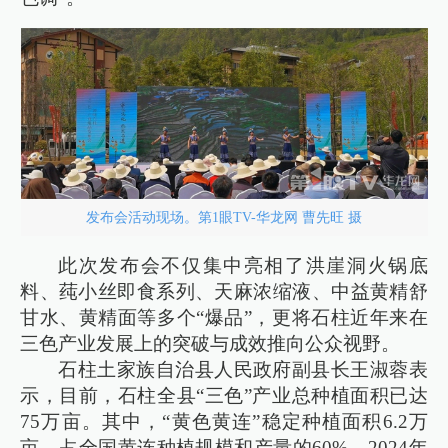
发布会活动现场。第1眼TV-华龙网 曹先旺 摄
此次发布会不仅集中亮相了洪崖洞火锅底
料、莼小丝即食系列、天麻浓缩液、中益黄精舒
甘水、黄精面等多个“爆品”，更将石柱近年来在
三色产业发展上的突破与成效推向公众视野。
石柱土家族自治县人民政府副县长王淑蓉表
示，目前，石柱全县“三色”产业总种植面积已达
75万亩。其中，“黄色黄连”稳定种植面积6.2万
亩，占全国黄连种植规模和产量的60%，2024年