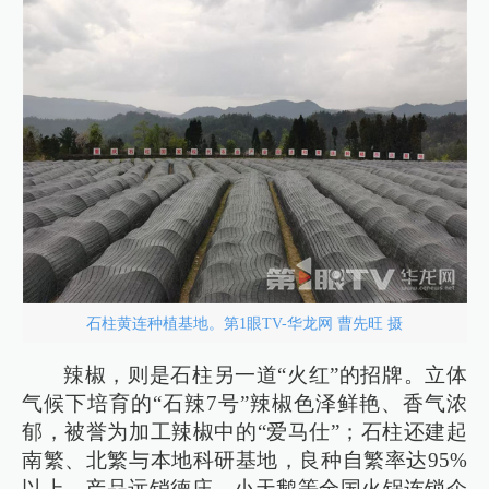
石柱黄连种植基地。第1眼TV-华龙网 曹先旺 摄
辣椒，则是石柱另一道“火红”的招牌。立体
气候下培育的“石辣7号”辣椒色泽鲜艳、香气浓
郁，被誉为加工辣椒中的“爱马仕”；石柱还建起
南繁、北繁与本地科研基地，良种自繁率达95%
以上，产品远销德庄、小天鹅等全国火锅连锁企