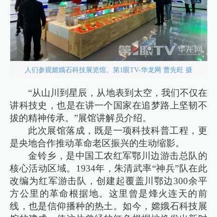
人们参观嫦娥石科技展览馆。第1眼TV-华龙网 曹先旺 摄
“从山川到星辰，从地表到太空，我们不仅在
讲科技史，也是在讲一个国家在追梦路上坚韧不
拔的精神传承。”展馆讲解员介绍。
此次展馆落成，既是一项科技科普工程，更
是央地合作推动革命老区振兴的生动缩影。
金铃乡，是中国工农红军鄂川边游击总队的
核心活动区域。1934年，朱清武率“神兵”队在此
改编为红军游击队，创建起覆盖川鄂边300余平
方公里的革命根据地。这里曾是烽火连天的前
线，也是信仰播种的热土。如今，嫦娥石科技展