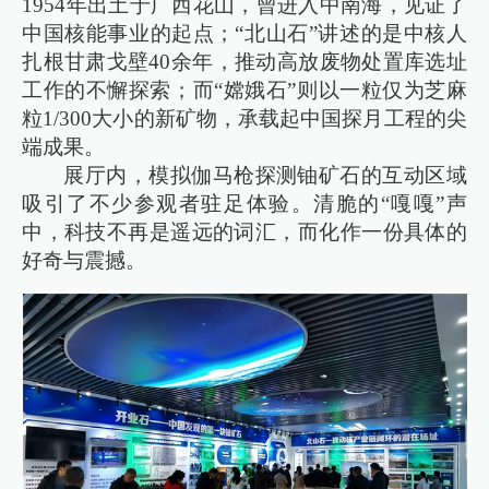
1954年出土于广西花山，曾进入中南海，见证了
中国核能事业的起点；“北山石”讲述的是中核人
扎根甘肃戈壁40余年，推动高放废物处置库选址
工作的不懈探索；而“嫦娥石”则以一粒仅为芝麻
粒1/300大小的新矿物，承载起中国探月工程的尖
端成果。
展厅内，模拟伽马枪探测铀矿石的互动区域
吸引了不少参观者驻足体验。清脆的“嘎嘎”声
中，科技不再是遥远的词汇，而化作一份具体的
好奇与震撼。