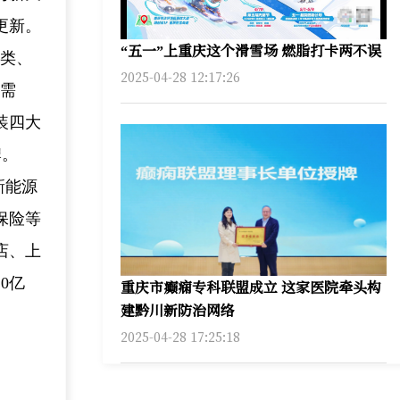
更新。
“五一”上重庆这个滑雪场 燃脂打卡两不误
品类、
2025-04-28 12:17:26
群需
装四大
牌。
新能源
保险等
店、上
0亿
重庆市癫痫专科联盟成立 这家医院牵头构
建黔川新防治网络
2025-04-28 17:25:18