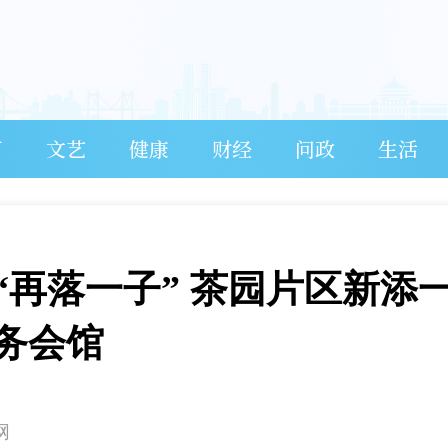
育
文艺
健康
财经
问政
生活
“再落一子” 茶园片区新添
务会馆
网