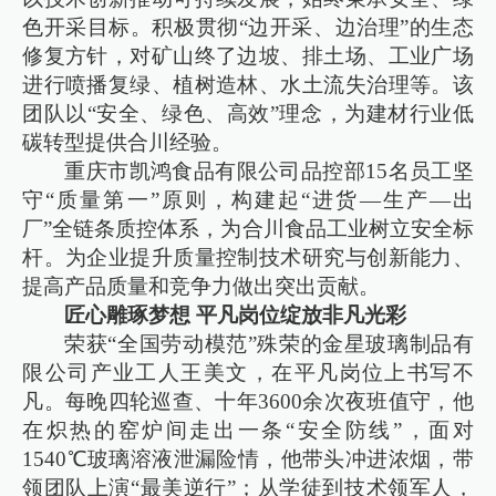
色开采目标。积极贯彻“边开采、边治理”的生态
修复方针，对矿山终了边坡、排土场、工业广场
进行喷播复绿、植树造林、水土流失治理等。该
团队以“安全、绿色、高效”理念，为建材行业低
碳转型提供合川经验。
重庆市凯鸿食品有限公司品控部15名员工坚
守“质量第一”原则，构建起“进货—生产—出
厂”全链条质控体系，为合川食品工业树立安全标
杆。为企业提升质量控制技术研究与创新能力、
提高产品质量和竞争力做出突出贡献。
匠心雕琢梦想 平凡岗位绽放非凡光彩
荣获“全国劳动模范”殊荣的金星玻璃制品有
限公司产业工人王美文，在平凡岗位上书写不
凡。每晚四轮巡查、十年3600余次夜班值守，他
在炽热的窑炉间走出一条“安全防线”，面对
1540℃玻璃溶液泄漏险情，他带头冲进浓烟，带
领团队上演“最美逆行”；从学徒到技术领军人，