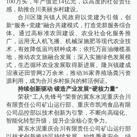
100万头，年产值近14亿元，以高度的社会责任
感，助推合川美丽乡村建设。
合川区隆兴镇人民政府以党建为引领，创
新“服务+党建”融合共建模式，打造党群服务综合
体。通过高标准农田建设、农业社会化服务推
广，运用无人机飞播、机械深施肥等现代农业技
术，有效降低亩均耕种成本；依托万亩油橄榄基
地，推动农文旅融合发展；深入实施绿色发展模
式，生态循环农业发展取得新进展。隆兴镇建成
沼液还田管网2万余米，推动36家养殖场粪污资
源利用，成为合川乡村振兴的鲜活例证。
持续创新驱动 锻造产业发展“硬核力量”
荣获“工人先锋号”荣誉的冀东水泥重庆合川
有限责任公司矿山运行部、重庆市凯鸿食品有限
公司品控部以技术创新为引擎，不断向高端化、
智能化转型升级，提升企业核心竞争力。
冀东水泥重庆合川有限责任公司矿山运行部
以技术创新推动可持续发展，始终秉承安全、绿