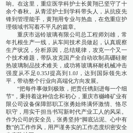
响。在这里，重症医学科护士长黄翔已坚守了十
余个春秋。从青涩护士到学科带头人，从抗疫先
锋到管理能手，黄翔用专业与热血，在危重症护
理领域书写着不平凡的篇章。
重庆市远铃玻璃有限公司总工程师刘雄，常
年扎根生产一线，从车间技术员做起，认真观察
生产状况，分析原因，总结规律，攻克一个又一
个技术难题，带队攻克国产全自动吹制高硼硅耐
热玻璃制品技术难关，成功将玻璃杯耐机械冲击
强度从不足0.35J提高到1.0J，达到国际领先水
平，带动整个行业向高端化方向发展。
“把每件事做到极致，把责任镌刻进每一个细
节”，秉持着这种信念和初心，重庆市樾峰矿业有
限公司设备保障部职工张勇始终满怀激情、恪尽
职守，用实干担当书写新时代产业工人的风采。
作为公司的安全员，张勇坚持“脚底沾泥、心中有
数”的工作作风，用严谨务实的工作态度织密安全