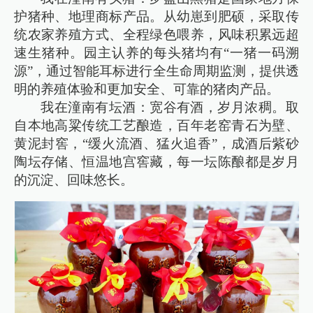
护猪种、地理商标产品。从幼崽到肥硕，采取传
统农家养殖方式、全程绿色喂养，风味积累远超
速生猪种。园主认养的每头猪均有“一猪一码溯
源”，通过智能耳标进行全生命周期监测，提供透
明的养殖体验和更加安全、可靠的猪肉产品。
我在潼南有坛酒：宽谷有酒，岁月浓稠。取
自本地高粱传统工艺酿造，百年老窑青石为壁、
黄泥封窖，“缓火流酒、猛火追香”，成酒后紫砂
陶坛存储、恒温地宫窖藏，每一坛陈酿都是岁月
的沉淀、回味悠长。