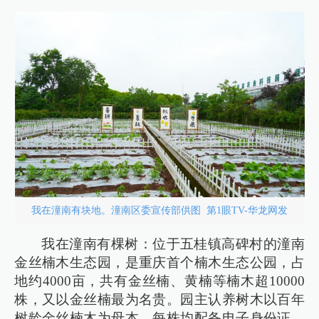
我在潼南有块地。潼南区委宣传部供图 第1眼TV-华龙网发
我在潼南有棵树：位于五桂镇高碑村的潼南
金丝楠木生态园，是重庆首个楠木生态公园，占
地约4000亩，共有金丝楠、黄楠等楠木超10000
株，又以金丝楠最为名贵。园主认养树木以百年
树龄金丝楠木为母本，每株均配备电子身份证，