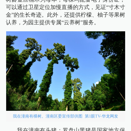
可以通过卫星定位加慢直播的方式，见证“寸木寸
金”的生长奇迹。此外，还提供柠檬、柚子等果树
认养，为园主提供专属“云养树”服务。
我在潼南有棵树。潼南区委宣传部供图 第1眼TV-华龙网发
我在潼南有头猪：罗盘山黑猪是国家地方保