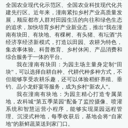
全国农业现代化示范区、全国农业科技现代化共
建先行区。近年来，潼南紧扣乡村产业高质量发
展，顺应都市人群对田园生活的向往和绿色生态
的追求，加快培育乡村产业新业态，推出“我在潼
南有块田、有块地、有棵树、有头猪、有坛酒”共
经济享经济新模式，打造以田园、农耕为特色，
集农事体验、科普教育、乡村休闲、产品消费和
综合服务于一体的平台。
我在潼南有块田：为园主场主量身定制“田
块”，可以选择自耕自种、代耕代种多种方式，不
但能够享受农耕乐趣，还可以体验稻虾养殖、垂
钓、品小龙虾宴等服务，成为乡村“新农人”。
我在潼南有块地：为园主精心打造专属菜
地，农科城“第五季菜园”配备了监控摄像、喷灌
系统和智慧运营小程序，能够实现菜园远程管
理、沉浸式种地，每季收获后，基地会将“自家
地”的新鲜蔬菜送到家门口。