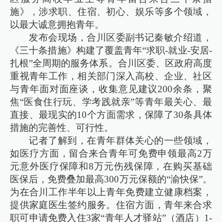
施》，涉求职、住宿、初心、娱乐等多个领域，
以最大诚意拥抱青年。
发布会现场，合川区委副书记秦敏介绍道，
《三十条措施》构建了覆盖青年“求职-就业-安居-
扎根”全周期的服务体系。合川区委、区政府高度
重视青年工作，相关部门深入高校、企业、社区
与青年面对面座谈，收集意见建议200余条，聚
焦“医食住行玩、学考践就亲”等青年最关心、最
直接、最现实的10个方面需求，保障了30条具体
措施的完善性、可行性。
记者了解到，在青年群体关心的一些领域，
如医疗方面，留合来合青年可免费申领最高2万
元意外医疗保障和8万元伤残保障，在购买基础
医保后，免费叠加最高300万元保额的“渝快保”。
为在合川工作半年以上青年免费建立健康档案，
提供家庭医生签约服务。住宿方面，青年来合求
职可申请免费入住3家“青年人才驿站”（酒店）1-