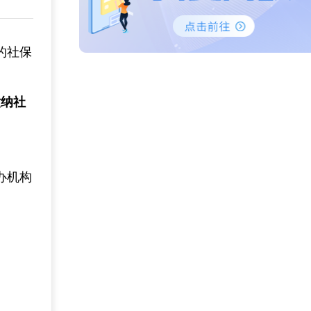
的社保
缴纳社
办机构