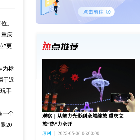
C位。
？重庆
位”更
作为标
属于近
、玩手
是一个
观察｜从魅力光影到全域绽放 重庆文
旅“热”力全开
眼20
原创
|
2025-05-06 06:00:00