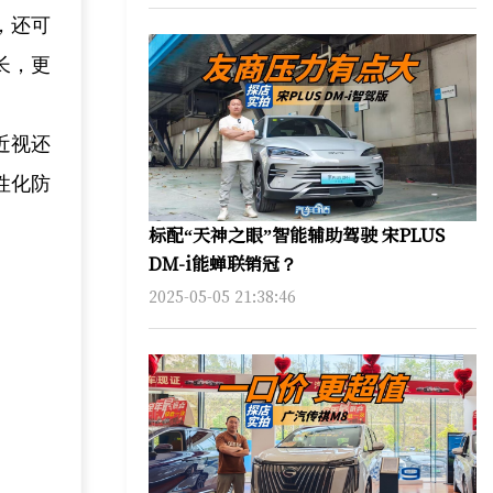
，还可
长，更
近视还
性化防
标配“天神之眼”智能辅助驾驶 宋PLUS
DM-i能蝉联销冠？
2025-05-05 21:38:46