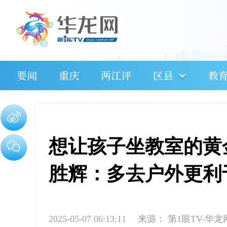
要闻
重庆
两江评
区县
教
想让孩子坐教室的黄
胜辉：多去户外更利
2025-05-07 06:13:11
来源：
第1眼TV-华龙