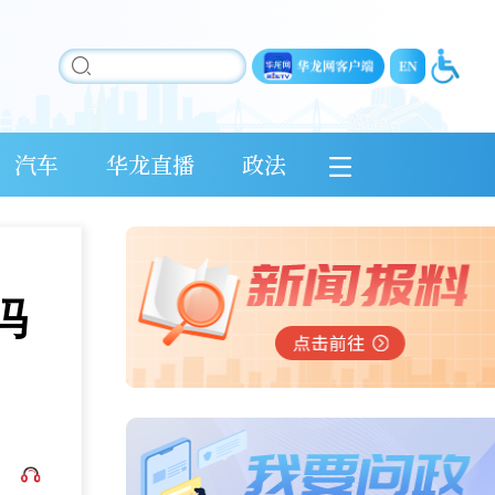
汽车
华龙直播
政法
冯