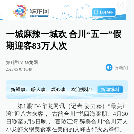
一城麻辣一城欢 合川“五一”假
期迎客83万人次
第1眼TV-华龙网
听新闻
2025-05-07 18:48
第1眼TV-华龙网讯（记者 姜力菘）“最美江
湾”迎八方来客，“古韵合川”悦四海宾朋。4月30
日晚至5月5日晚，“嘉陵江湾 醉美合川”合川万人
小龙虾火锅美食季在美丽的文峰古街火热举行。