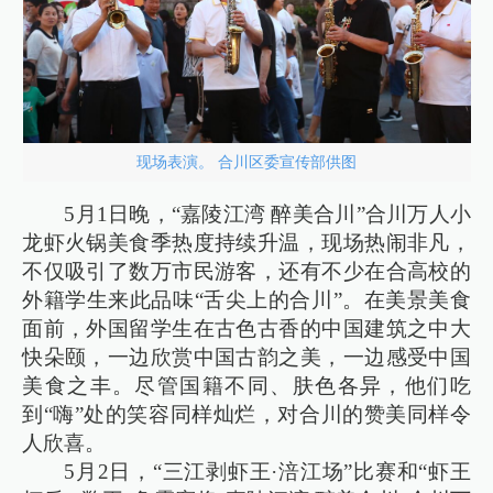
现场表演。 合川区委宣传部供图
5月1日晚，“嘉陵江湾 醉美合川”合川万人小
龙虾火锅美食季热度持续升温，现场热闹非凡，
不仅吸引了数万市民游客，还有不少在合高校的
外籍学生来此品味“舌尖上的合川”。在美景美食
面前，外国留学生在古色古香的中国建筑之中大
快朵颐，一边欣赏中国古韵之美，一边感受中国
美食之丰。尽管国籍不同、肤色各异，他们吃
到“嗨”处的笑容同样灿烂，对合川的赞美同样令
人欣喜。
5月2日，“三江剥虾王·涪江场”比赛和“虾王