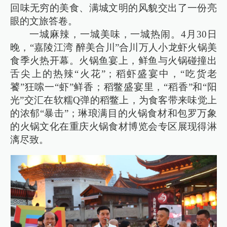
回味无穷的美食、满城文明的风貌交出了一份亮
眼的文旅答卷。
一城麻辣，一城美味，一城热闹。4月30日
晚，“嘉陵江湾 醉美合川”合川万人小龙虾火锅美
食季火热开幕。火锅鱼宴上，鲜鱼与火锅碰撞出
舌尖上的热辣“火花”；稻虾盛宴中，“吃货老
饕”狂嗦一“虾”鲜香；稻鳖盛宴里，“稻香”和“阳
光”交汇在软糯Q弹的稻鳖上，为食客带来味觉上
的浓郁“暴击”；琳琅满目的火锅食材和包罗万象
的火锅文化在重庆火锅食材博览会专区展现得淋
漓尽致。