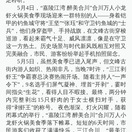
足聆听。
5月4日，“嘉陵江湾 醉美合川”合川万人小龙
虾火锅美食季现场迎来一群特别的人——身着铠
甲的钓鱼城守将“王坚”“张珏”和守卫钓鱼城的“士
兵”，他们身穿盔甲、手持战旗，在文峰古街穿梭
巡游，看起来霸气十足、威风凛凛，像是在守卫
这一方热土。历史场景与时代新风既相互对照又
完美融合，市民、游客纷纷举起手机拍照留念。
5月5日，虽然美食季已进入尾声，但文峰古
街内游人如织、热闹非凡，当晚7时许，“三江剥
虾王”争霸赛总决赛热闹开场。随着主持人“一声
令下”，9名选手们屏气凝神、埋首“开剥”，霎时
间指尖“生花”，看得人目不暇接。最终，两分钟
内完整剥出15只虾肉的于女士横扫对手，获
得“剥虾王”的称号。 夜色渐深、灯火闪耀，随着
闭幕式的举行，“嘉陵江湾 醉美合川”合川万人小
龙虾火锅美食季落下帷幕。短短的6天时间，市
民游客们收获了满满快乐，三江合川、“最美江