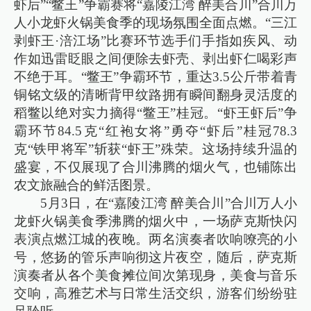
虾后”“鳖王”争霸赛将“嘉陵江湾 醉美合川”合川万
人小龙虾火锅美食季的现场氛围全面点燃。“三江
剥虾王·涪江场”比赛环节选手们手指如疾风、动
作如迅雷眨眼之间便除去虾壳、剥出虾仁喝彩声
不绝于耳。“鳖王”争霸环节，重达3.5公斤带着青
铜铭文级的清晰背甲纹路拥有瞬间翻身灵活度的
稻鳖以绝对实力摘得“鳖王”桂冠。“虾王虾后”争
霸环节84.5克“红袍女将”勇夺“虾后”桂冠78.3
克“铁甲将军”斩获“虾王”殊荣。这场持续升温的
盛宴，不仅展现了合川沸腾的烟火气，也铺陈出
农文旅融合的鲜活图景。
5月3日，在“嘉陵江湾 醉美合川”合川万人小
龙虾火锅美食季沸腾的烟火中，一场萨克斯快闪
表演点燃江城的夜晚。两名演奏者吹响嘹亮的小
号，悠扬的管乐声响彻这片夜空，随后，萨克斯
演奏者从各个美食摊位间次第现身，美食与音乐
交响，高雅艺术与日常生活交织，游客们纷纷驻