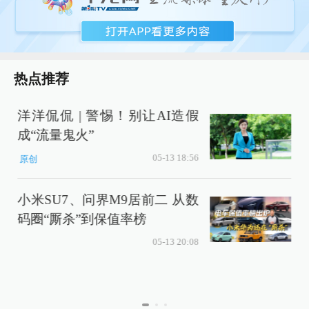
热点推荐
洋洋侃侃 | 警惕！别让AI造假
成“流量鬼火”
05-13 18:56
原创
小米SU7、问界M9居前二 从数
码圈“厮杀”到保值率榜
05-13 20:08