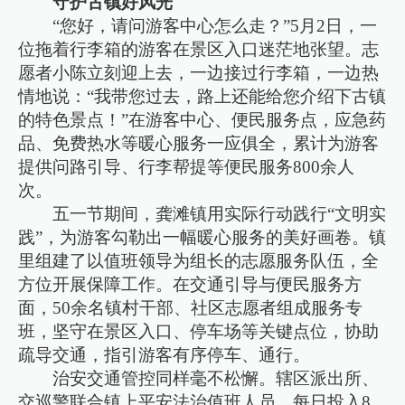
守护古镇好风光
“您好，请问游客中心怎么走？”5月2日，一
位拖着行李箱的游客在景区入口迷茫地张望。志
愿者小陈立刻迎上去，一边接过行李箱，一边热
情地说：“我带您过去，路上还能给您介绍下古镇
的特色景点！”在游客中心、便民服务点，应急药
品、免费热水等暖心服务一应俱全，累计为游客
提供问路引导、行李帮提等便民服务800余人
次。
五一节期间，龚滩镇用实际行动践行“文明实
践”，为游客勾勒出一幅暖心服务的美好画卷。镇
里组建了以值班领导为组长的志愿服务队伍，全
方位开展保障工作。在交通引导与便民服务方
面，50余名镇村干部、社区志愿者组成服务专
班，坚守在景区入口、停车场等关键点位，协助
疏导交通，指引游客有序停车、通行。
治安交通管控同样毫不松懈。辖区派出所、
交巡警联合镇上平安法治值班人员，每日投入8