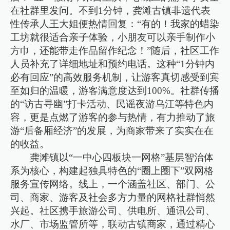
在社群里发问。不到1分钟，龚滩古镇非遗代表
性传承人王大姐便热情回复：“有的！我家的蜡染
工坊就很适合亲子体验，小朋友可以亲手制作小
方巾，还能带走作品留作纪念！”随后，社区工作
人员补充了详细地址和预约电话。这种“1分钟内
必有回应”的高效服务机制，让游客真切感受到宾
至如归的温暖，游客满意度达到100%。社群传播
的“访古寻幽”打卡活动、民谣夜游乌江等特色内
容，更是点燃了游客的参与热情，有力推动了旅
游“后备厢经济”的发展，为商家带来了实实在在
的收益。
龚滩镇以“一中心四板块一网格”基层智治体
系为核心，构建起独具特色的“圈上圈下”双网格
服务宣传网络。线上，一个涵盖社区、部门、公
司、商家、游客及社会多方力量的网格社群悄然
兴起。社区携手旅游公司、供电所、通讯公司、
水厂、市场监管所等，联动古镇商家，通过精心