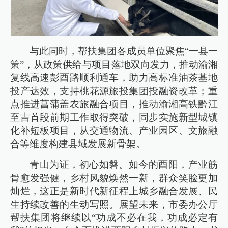
与此同时，帮扶集团各成员单位聚焦“一县一
策”，从政策供给与项目落地双向发力，推动渝湘
复线高速彭酉路顺利通车，助力高标准油茶基地
投产达效，支持桃花源旅投集团投融资改革；重
点推进菖蒲盖农旅融合项目，推动渝湘高铁黔江
至吉首段前期工作取得突破，同步实施新型城镇
化补短板项目，从交通物流、产业园区、文旅融
合等维度构建县域发展新骨架。
青山为证，初心如磐。如今的酉阳，产业筋
骨愈发强健，乡村风貌焕然一新，群众笑脸更加
灿烂，这正是新时代新征程上城乡融合发展、民
生持续改善的生动写照。展望未来，市委办公厅
帮扶集团将继续以“功成不必在我，功成必定有