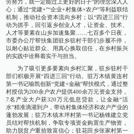
劳努力，就一定能过上更好的日子”的理念深入人
心；通过“党建+”“企业+村集体+农户”等利益联结
机制，推动社会资本流向乡村；以“四进三回”行
动为抓手，回引返乡创业人才，让资金、技术、
人才等要素在山乡加速集聚……七百多个日夜，
市委办公厅帮扶集团驻乡驻村干部们步履不停，
以耐心贴近群众、用真心换取信任，在乡村振兴
的实践中诠释着实干与担当。
为了吸引更多要素向乡村汇聚，驻乡驻村干
部们积极开展“四进三回”行动。驻万木镇黄连村
第一书记喻凯创新“党建+金融”帮扶模式，通过整
村授信为200余户农户提供400余万元资金支持，
7名产业大户获320万元低息贷款，让金融“活
水”精准滴灌到户，带动村集体经济和农户产业的
蓬勃发展；驻万木镇木坪村第一书记杨锋建立党
员结对帮扶机制，争取专项资金购置生产物资，
助力脱贫户重拾致富信心；驻花田乡张家村第一