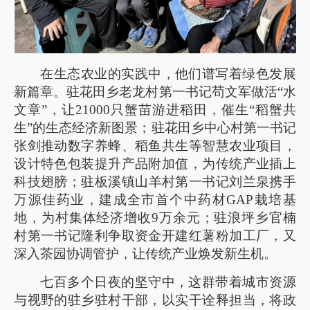
在生态农业的实践中，他们谱写着绿色发展
新篇章。驻花田乡老龙村第一书记苟文军做活“水
文章”，让21000只蟹苗游进稻田，催生“稻蟹共
生”的生态经济新图景；驻花田乡中心村第一书记
张剑推动数字养蜂、稻鱼共生等智慧农业项目，
设计特色包装提升产品附加值，为传统产业插上
科技翅膀；驻板溪镇山羊村第一书记刘兰泉携手
万源佳药业，建成全市首个中药材GAP栽培基
地，为村集体经济增收9万余元；驻浪坪乡官楠
村第一书记隆利争取资金开建红薯粉加工厂，又
深入茶园协调管护，让传统产业焕发新生机。
七百多个日夜的坚守中，这群带着城市资源
与视野的驻乡驻村干部，以实干诠释担当，将政