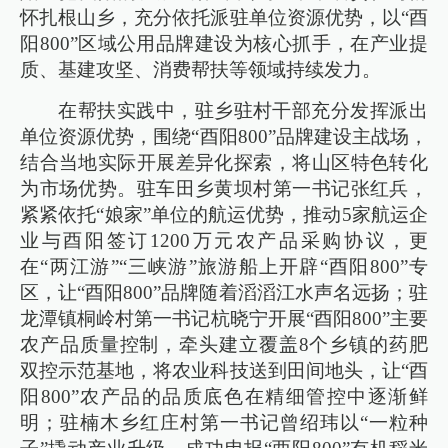
怀扎根山乡，充分依托派驻单位资源优势，以“酉
阳800”区域公用品牌建设为核心抓手，在产业提
质、基建攻坚、消费帮扶等领域持续发力。
在帮扶实践中，驻乡驻村干部充分发挥派出
单位资源优势，围绕“酉阳800”品牌建设主战场，
结合当地实际开展差异化探索，将山区特色转化
为市场优势。驻车田乡黄坝村第一书记张红兵，
紧紧依托“娘家”单位的航运优势，推动5家航运企
业与酉阳签订1200万元农产品采购协议，更
在“两江游”“三峡游”旅游船上开辟“酉阳800”专
区，让“酉阳800”品牌随着滔滔江水声名远扬；驻
龙潭镇桐岭村第一书记杭晓宁开展“酉阳800”主要
农产品质量控制，牵头建立覆盖8个乡镇的药肥
双控示范基地，将农业科技送到田间地头，让“酉
阳800”农产品的品质底色在精细管控中逐渐鲜
明；驻楠木乡红庄村第一书记曾绍玮以“一粒种