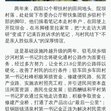
两年来，酉阳32个帮扶村的田间地头、院坝
村落，处处留下市委办公厅帮扶集团驻乡驻村干
部的脚印。他们揣着笔记本走村串户，在田埂上
开院坝会，在吊脚楼里拉家常，把“大走访大调
研”变成了记满百姓诉求的笔记，与村民结下“不
是亲人胜似亲人”的深厚情谊。
这是基础设施跨越升级的两年。驻毛坝乡细
沙河村第一书记刘念将硬化通村公路作为首要任
务，经过多方努力，让全长23.8公里的公路得以
硬化，改善了村民的出行条件；驻车田乡车田村
第一书记杜峰积极筹措资金，修建便民路、拓宽
产业路、实施农村照亮工程，并引进民间资本盘
活闲置资源，惠民生促发展；驻酉酬镇和平村第
一书记罗欢通过实地走访查勘，积极争取资金，
修建产业桥，打通了农产品出山“最后一公里”；
驻铜鼓镇清泉村第一书记金正连为解决村民需求