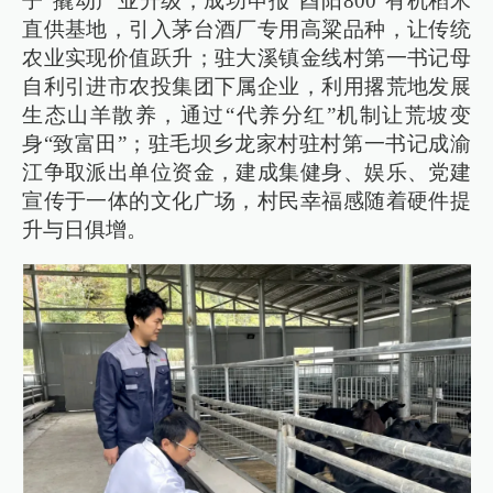
子”撬动产业升级，成功申报“酉阳800”有机稻米
直供基地，引入茅台酒厂专用高粱品种，让传统
农业实现价值跃升；驻大溪镇金线村第一书记母
自利引进市农投集团下属企业，利用撂荒地发展
生态山羊散养，通过“代养分红”机制让荒坡变
身“致富田”；驻毛坝乡龙家村驻村第一书记成渝
江争取派出单位资金，建成集健身、娱乐、党建
宣传于一体的文化广场，村民幸福感随着硬件提
升与日俱增。