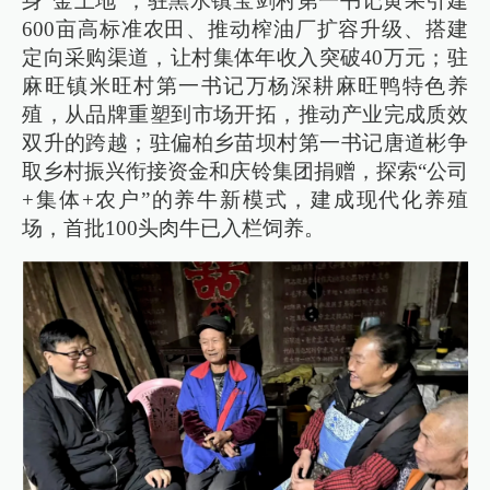
身“金土地”；驻黑水镇宝剑村第一书记黄果引建
600亩高标准农田、推动榨油厂扩容升级、搭建
定向采购渠道，让村集体年收入突破40万元；驻
麻旺镇米旺村第一书记万杨深耕麻旺鸭特色养
殖，从品牌重塑到市场开拓，推动产业完成质效
双升的跨越；驻偏柏乡苗坝村第一书记唐道彬争
取乡村振兴衔接资金和庆铃集团捐赠，探索“公司
+集体+农户”的养牛新模式，建成现代化养殖
场，首批100头肉牛已入栏饲养。