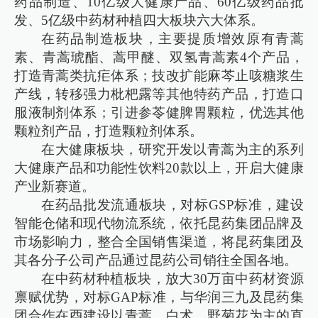
药品制造、10亿级大健康产品、60亿级药品批
发、5亿级中药材种植四大板块六大体系。
在药品制造板块，主要提质增效原有青蒿
素、青蒿琥酯、蒿甲醚、双氢青蒿素4个产品，
打造青蒿类抗疟体系；技改扩能麻芩止咳糖浆生
产线，转移强力枇杷露等其他特药产品，打造口
服液制剂体系；引进参苓健脾胃颗粒，优选其他
颗粒剂产品，打造颗粒剂体系。
在大健康板块，研究开发以青蒿为主的系列
大健康产品和功能性饮料20款以上，开启大健康
产业新赛道。
在药品批发流通板块，对标GSP标准，建设
智能仓储和现代物流系统，依托昆药集团品牌及
市场影响力，整合全国销售渠道，将昆药集团及
其各分子公司产品通过昆药公司销往全国各地。
在中药材种植板块，放大30万亩中药材资源
禀赋优势，对标GAP标准，与华润三九及昆药集
团合作在酉建设以青蒿、白术、野菊花为主的直