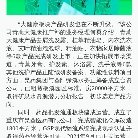
“大健康板块产品研发也在不断升级。”该公
司青蒿大健康推广部的业务经理何翼介绍，青蒿
大健康产品去屑洗发露、植萃精油皂、内衣洗衣
液、艾叶精油泡泡球、精油贴、衣物家居除菌液
等6款产品完成研发上市，正在加快拓展市场渠
道，青蒿牙膏、护发素、沐浴露、洗手液等6款
其他洗护产品正陆续研发备案。功能性饮料项目
方面，昆药集团与酉阳缘溪水务正筹备成立合资
公司，已租赁板溪园区标准厂房20000平方米，
取得矿泉水资源潜力分析报告，初步选定产品方
向。
同时，药品批发流通板块建成运营。成立了
重庆市昆酉医药有限公司，完成智能化仓库改造
1800平方米，GSP现代物流系统完成现场认证并
取得药品经营许可证，2024年9月已正式运营，