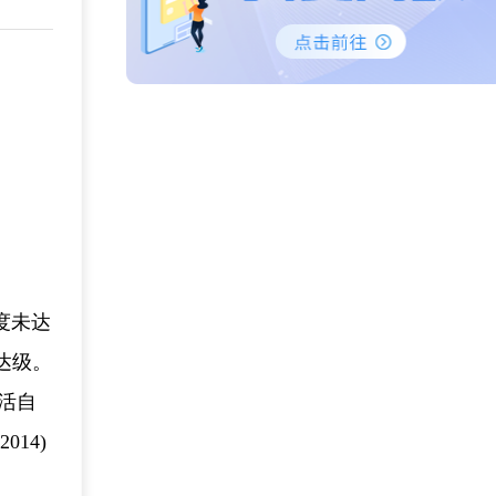
度未达
不达级。
活自
14)