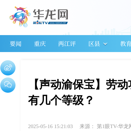
要闻
重庆
两江评
区县
教
【声动渝保宝】劳动
有几个等级？
2025-05-16 15:21:03
来源：
第1眼TV-华龙