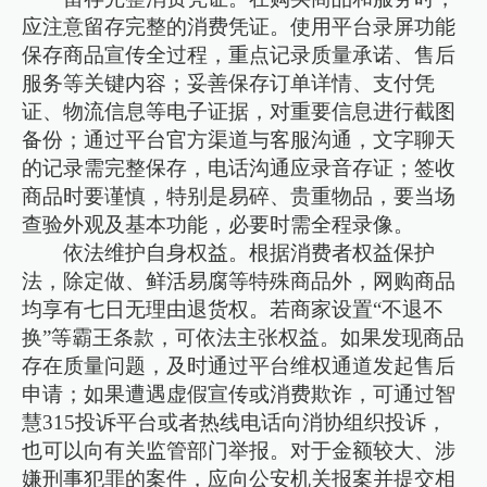
应注意留存完整的消费凭证。使用平台录屏功能
保存商品宣传全过程，重点记录质量承诺、售后
服务等关键内容；妥善保存订单详情、支付凭
证、物流信息等电子证据，对重要信息进行截图
备份；通过平台官方渠道与客服沟通，文字聊天
的记录需完整保存，电话沟通应录音存证；签收
商品时要谨慎，特别是易碎、贵重物品，要当场
查验外观及基本功能，必要时需全程录像。
依法维护自身权益。根据消费者权益保护
法，除定做、鲜活易腐等特殊商品外，网购商品
均享有七日无理由退货权。若商家设置“不退不
换”等霸王条款，可依法主张权益。如果发现商品
存在质量问题，及时通过平台维权通道发起售后
申请；如果遭遇虚假宣传或消费欺诈，可通过智
慧315投诉平台或者热线电话向消协组织投诉，
也可以向有关监管部门举报。对于金额较大、涉
嫌刑事犯罪的案件，应向公安机关报案并提交相