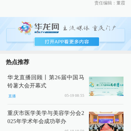
责任编辑：董霞
热点推荐
华龙直播回顾丨第26届中国马
铃薯大会开幕式
05-19 08:55
直播
重庆市医学美学与美容学分会2
025年学术年会成功举办
2