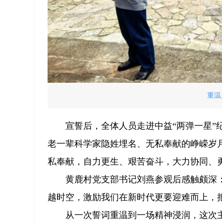
重温
宣誓后，全体人员走进中益“两弹一星
老一辈科学家隐姓埋名、无私奉献的峥嵘岁
私奉献，自力更生、艰苦奋斗，大力协同、勇
黄鹿村党支部书记刘燕参观后感触颇深
越时空，激励我们在新时代更要迎难而上，把
从一次誓词重温到一场精神浸润，这次