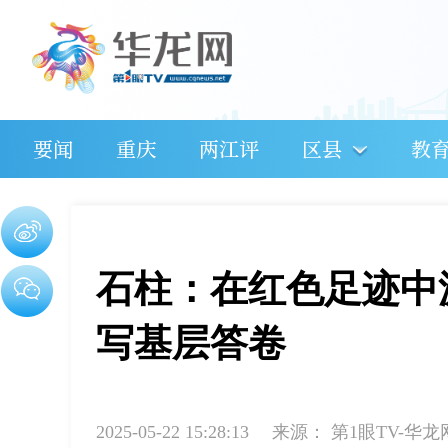
要闻
重庆
两江评
区县
教
石柱：在红色足迹中
写基层答卷
2025-05-22 15:28:13
来源：
第1眼TV-华龙