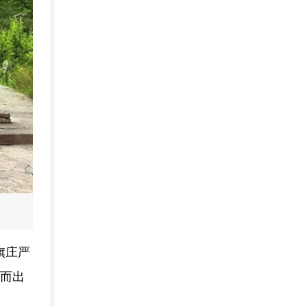
旗庄严
身而出