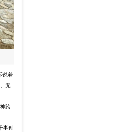
诉说着
国、无
精神跨
干事创