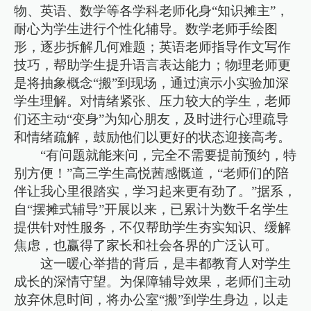
物、英语、数学等各学科老师化身“知识摊主”，
耐心为学生进行个性化辅导。数学老师手绘图
形，逐步拆解几何难题；英语老师指导作文写作
技巧，帮助学生提升语言表达能力；物理老师更
是将抽象概念“搬”到现场，通过演示小实验加深
学生理解。对情绪紧张、压力较大的学生，老师
们还主动“变身”为知心朋友，及时进行心理疏导
和情绪疏解，鼓励他们以更好的状态迎接高考。
“有问题就能来问，完全不需要提前预约，特
别方便！”高三学生高悦茜感慨道，“老师们的陪
伴让我心里很踏实，学习起来更有劲了。”据系，
自“摆摊式辅导”开展以来，已累计为数千名学生
提供针对性服务，不仅帮助学生夯实知识、缓解
焦虑，也赢得了家长和社会各界的广泛认可。
这一暖心举措的背后，是丰都教育人对学生
成长的深情守望。为保障辅导效果，老师们主动
放弃休息时间，将办公室“搬”到学生身边，以走