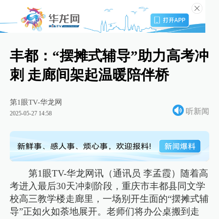
丰都：“摆摊式辅导”助力高考冲
刺 走廊间架起温暖陪伴桥
第1眼TV-华龙网
听新闻
2025-05-27 14:58
第1眼TV-华龙网讯（通讯员 李孟霞）随着高
考进入最后30天冲刺阶段，重庆市丰都县同文学
校高三教学楼走廊里，一场别开生面的“摆摊式辅
导”正如火如荼地展开。老师们将办公桌搬到走