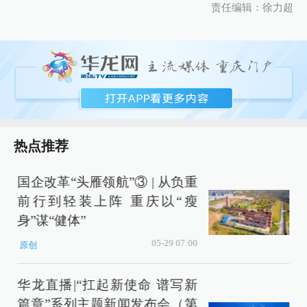
责任编辑：徐力超
热点推荐
国企改革“头雁领航”③ | 从负重
前行到轻装上阵 重庆以“瘦
身”谋“健体”
05-29 07:00
原创
华龙直播|“扛起新使命 谱写新
篇章”系列主题新闻发布会（第