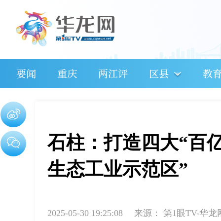
要闻
重庆
两江评
区县
教
石柱：打造四大“百亿
生态工业示范区”
2025-05-30 19:25:08
来源：
第1眼TV-华龙