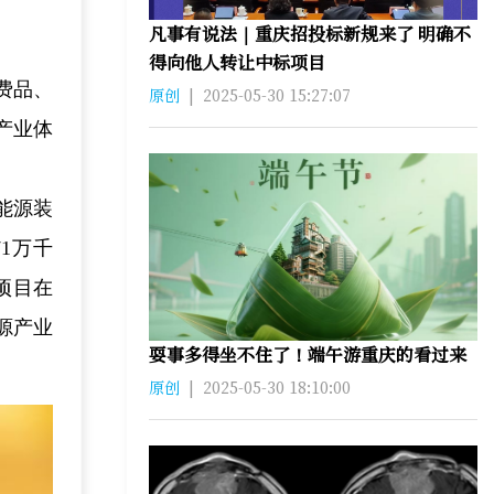
凡事有说法｜重庆招投标新规来了 明确不
得向他人转让中标项目
费品、
原创
|
2025-05-30 15:27:07
产业体
能源装
71万千
项目在
源产业
耍事多得坐不住了！端午游重庆的看过来
原创
|
2025-05-30 18:10:00