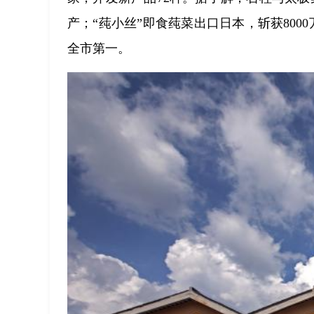
产；“莼小丝”即食莼菜出口日本，斩获800
全市第一。