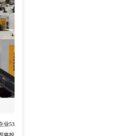
业53
即将投