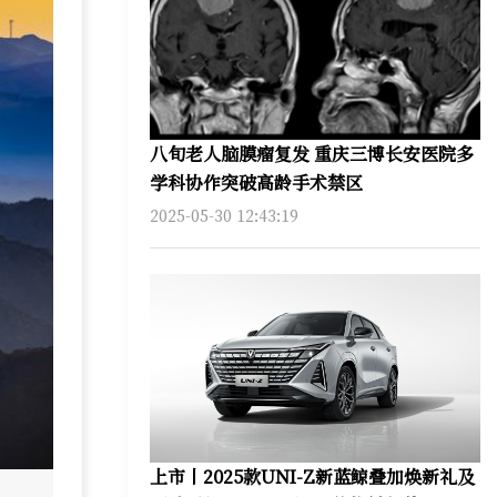
八旬老人脑膜瘤复发 重庆三博长安医院多
学科协作突破高龄手术禁区
2025-05-30 12:43:19
上市丨2025款UNI-Z新蓝鲸叠加焕新礼及