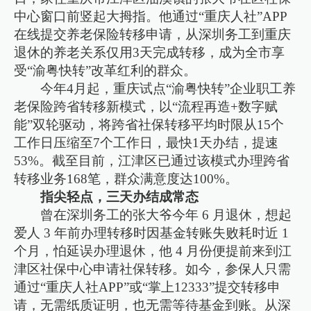
中心窗口前竖起大拇指。他通过“重庆人社”APP
在线提交养老保险转移申请，从深圳务工到重庆
退休的养老关系仅用3天完成转移，成为全市享
受“渝粤快转”改革红利的群众。
今年4月起，重庆试点“渝粤快转”企业职工养
老保险跨省转移新模式，以“流程再造+数字赋
能”双轮驱动，将跨省社保转移平均时限从15个
工作日压缩至7个工作日，最快1天办结，提速
53%。截至目前，江津区已通过该模式办理跨省
转移业务168笔，群众满意度达100%。
​​指尖轻点，三天办结成常态​​
曾在深圳务工的张大爷今年 6 月退休，想起
爱人 3 年前办理转移时因基金转账失败耗时近 1
个月，怕延误办理退休，他 4 月份便提前来到江
津区社保中心申请社保转移。如今，参保人只需
通过“重庆人社APP”或“掌上12333”提交转移申
请，无需纸质证明，也无需等待基金到账。从深