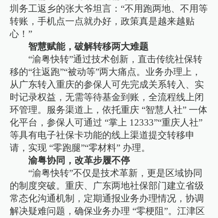
圳务工返乡的张大爷坦言：“不用跑两地、不用等
转账，手机点一点就办好，政策真是越来越贴
心！”
​​智慧赋能，破解转移两大难题​​
“渝粤快转”通过技术创新，直击传统社保转
移的“往返跑”“被动等”两大痛点。业务办理上，
从广东转入重庆的参保人可先完成关系转入、实
时记录权益，无需等待基金到账，全流程线上闭
环管理。服务渠道上，依托重庆 “智慧人社” 一体
化平台，参保人可通过 “掌上 12333”“重庆人社”
等具有电子社保卡功能的线上渠道提交转移申
请，实现 “零跑腿”“零材料” 办理。
​​渝粤协同，改革步履不停​​
“渝粤快转”不仅是技术革新，更是区域协同
的制度突破。重庆、广东两地社保部门建立省级
常态化沟通机制，定期通报业务办理情况，协调
解决疑难问题，确保业务办理 “零梗阻”。江津区