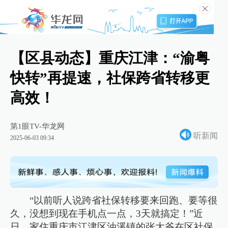
【区县动态】重庆江津：“渝粤
快转”再提速，社保跨省转移更
高效！
第1眼TV-华龙网
听新闻
2025-06-03 09:34
“以前听人说跨省社保转移要来回跑、要等很
久，没想到现在手机点一点，3天就搞定！”近
日，家住重庆市江津区油溪镇的张大爷在区社保