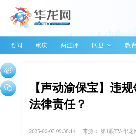
要闻
重庆
两江评
区县
教
【声动渝保宝】违规
法律责任？
2025-06-03 09:38:14
来源：
第1眼TV-华龙