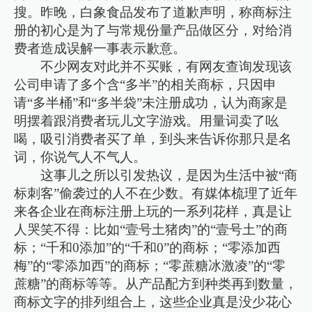
搜。昨晚，白象食品发布了道歉声明，称商标注
册的初心是为了与常规份量产品做区分，对给消
费者造成误解一事表示歉意。
不少网友对此并不买账，有网友查询发现该
公司申请了多个含“多半”的相关商标，只因申
请“多半桶”和“多半袋”未注册成功，认为商家是
明摆着跟消费者玩儿文字游戏。用量词卖了吆
喝，吸引消费者买了单，到头来告诉你那只是名
词，你说气人不气人。
这事儿之所以引发热议，是因为生活中被“商
标刺客”偷袭过的人不在少数。有媒体梳理了近年
来各企业在商标注册上玩的一系列花样，真是让
人哭笑不得：比如“壹号土猪肉”的“壹号土”的商
标；“千和0添加”的“千和0”的商标；“零添加西
梅”的“零添加西”的商标；“零蔗糖冰激凌”的“零
蔗糖”的商标等等。从产品配方到种类再到数量，
商标文字的排列组合上，这些企业真是没少花心