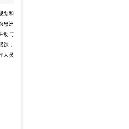
规划和
隐患巡
主动与
跟踪，
作人员