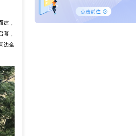
而建，
启幕，
周边全