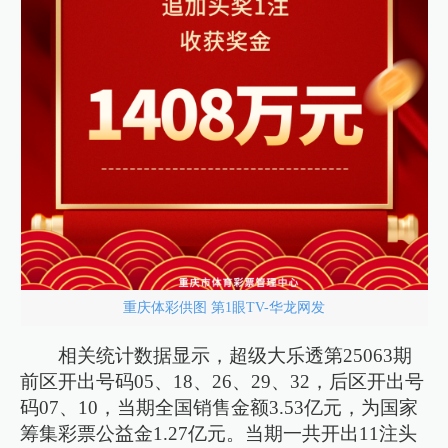
重庆体彩供图 第1眼TV-华龙网发
相关统计数据显示，超级大乐透第25063期
前区开出号码05、18、26、29、32，后区开出号
码07、10，当期全国销售金额3.53亿元，为国家
筹集彩票公益金1.27亿元。当期一共开出11注头