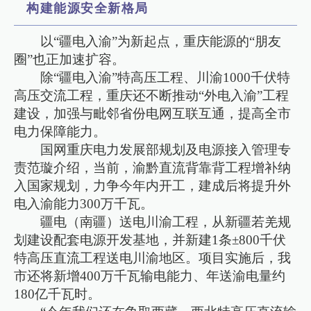
构建能源安全新格局
以“疆电入渝”为新起点，重庆能源的“朋友
圈”也正加速扩容。
除“疆电入渝”特高压工程、川渝1000千伏特
高压交流工程，重庆还不断推动“外电入渝”工程
建设，加强与毗邻省份电网互联互通，提高全市
电力保障能力。
国网重庆电力发展部规划及电源接入管理专
责范璇介绍，当前，渝黔直流背靠背工程增补纳
入国家规划，力争今年内开工，建成后将提升外
电入渝能力300万千瓦。
疆电（南疆）送电川渝工程，从新疆若羌规
划建设配套电源开发基地，并新建1条±800千伏
特高压直流工程送电川渝地区。项目实施后，我
市还将新增400万千瓦输电能力、年送渝电量约
180亿千瓦时。