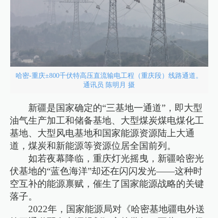
哈密-重庆±800千伏特高压直流输电工程（重庆段）线路通道。
通讯员 陈明月 摄
新疆是国家确定的“三基地一通道”，即大型
油气生产加工和储备基地、大型煤炭煤电煤化工
基地、大型风电基地和国家能源资源陆上大通
道，煤炭和新能源等资源位居全国前列。
如若夜幕降临，重庆灯光摇曳，新疆哈密光
伏基地的“蓝色海洋”却还在闪闪发光——这种时
空互补的能源禀赋，催生了国家能源战略的关键
落子。
2022年，国家能源局对《哈密基地疆电外送