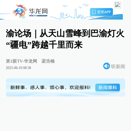
渝论场｜从天山雪峰到巴渝灯火
“疆电”跨越千里而来
第1眼TV-华龙网
梁浩楠
听新闻
2025-06-10 08:58