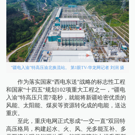
“疆电入渝”特高压渝北换流站。 第1眼TV-华龙网记者 刘润 摄
作为落实国家“西电东送”战略的标志性工程
和国家“十四五”规划102项重大工程之一，“疆电
入渝”特高压只需7毫秒，就能将新疆哈密优质的
风能、太阳能、煤炭等资源转化成的电能，送达
重庆。
至此，重庆电网正式形成“一交一直”双回特
高压格局，构建起水、火、风、光多能互补、多