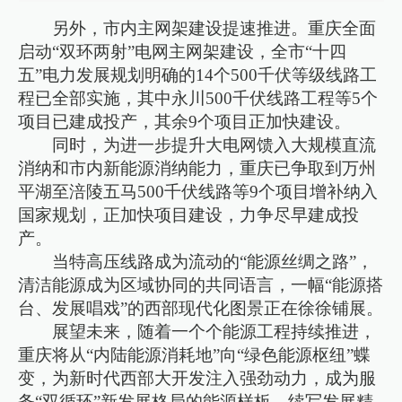
另外，市内主网架建设提速推进。重庆全面
启动“双环两射”电网主网架建设，全市“十四
五”电力发展规划明确的14个500千伏等级线路工
程已全部实施，其中永川500千伏线路工程等5个
项目已建成投产，其余9个项目正加快建设。
同时，为进一步提升大电网馈入大规模直流
消纳和市内新能源消纳能力，重庆已争取到万州
平湖至涪陵五马500千伏线路等9个项目增补纳入
国家规划，正加快项目建设，力争尽早建成投
产。
当特高压线路成为流动的“能源丝绸之路”，
清洁能源成为区域协同的共同语言，一幅“能源搭
台、发展唱戏”的西部现代化图景正在徐徐铺展。
展望未来，随着一个个能源工程持续推进，
重庆将从“内陆能源消耗地”向“绿色能源枢纽”蝶
变，为新时代西部大开发注入强劲动力，成为服
务“双循环”新发展格局的能源样板，续写发展精