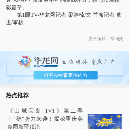
彩篇章。
第1眼TV-华龙网记者 梁浩楠/文 首席记者 董
进/审核
责任编辑：常涵笑
热点推荐
《山城宝岛 1V1》第二季
丨“鹅”势力来袭！揭秘重庆美
食圈新晋顶流