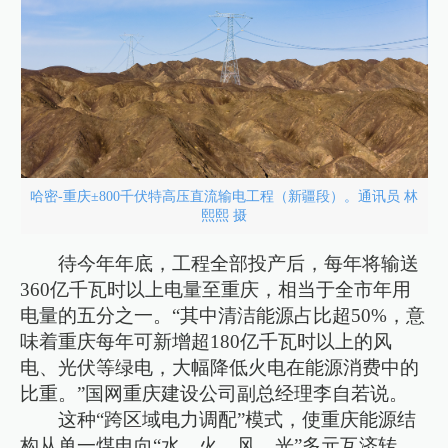
哈密-重庆±800千伏特高压直流输电工程（新疆段）。通讯员 林
熙熙 摄
待今年年底，工程全部投产后，每年将输送
360亿千瓦时以上电量至重庆，相当于全市年用
电量的五分之一。“其中清洁能源占比超50%，意
味着重庆每年可新增超180亿千瓦时以上的风
电、光伏等绿电，大幅降低火电在能源消费中的
比重。”国网重庆建设公司副总经理李自若说。
这种“跨区域电力调配”模式，使重庆能源结
构从单一煤电向“水、火、风、光”多元互济转