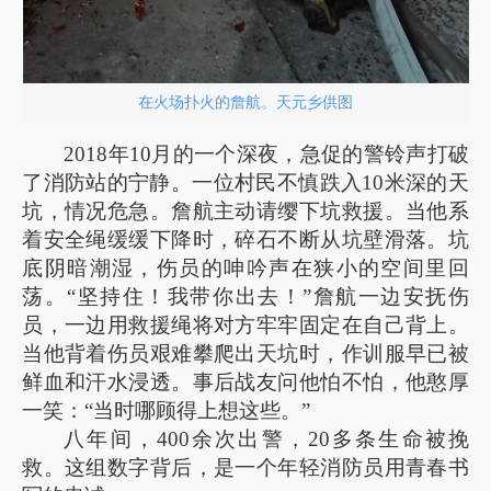
在火场扑火的詹航。天元乡供图
2018年10月的一个深夜，急促的警铃声打破
了消防站的宁静。一位村民不慎跌入10米深的天
坑，情况危急。詹航主动请缨下坑救援。当他系
着安全绳缓缓下降时，碎石不断从坑壁滑落。坑
底阴暗潮湿，伤员的呻吟声在狭小的空间里回
荡。“坚持住！我带你出去！”詹航一边安抚伤
员，一边用救援绳将对方牢牢固定在自己背上。
当他背着伤员艰难攀爬出天坑时，作训服早已被
鲜血和汗水浸透。事后战友问他怕不怕，他憨厚
一笑：“当时哪顾得上想这些。”
八年间，400余次出警，20多条生命被挽
救。这组数字背后，是一个年轻消防员用青春书