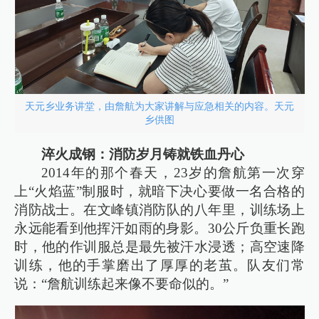
天元乡业务讲堂，由詹航为大家讲解与应急相关的内容。天元
乡供图
淬火成钢：消防岁月铸就铁血丹心
2014年的那个春天，23岁的詹航第一次穿
上“火焰蓝”制服时，就暗下决心要做一名合格的
消防战士。在文峰镇消防队的八年里，训练场上
永远能看到他挥汗如雨的身影。30公斤负重长跑
时，他的作训服总是最先被汗水浸透；高空速降
训练，他的手掌磨出了厚厚的老茧。队友们常
说：“詹航训练起来像不要命似的。”