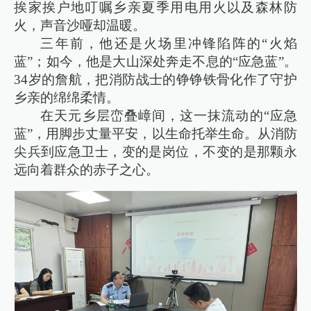
挨家挨户地叮嘱乡亲夏季用电用火以及森林防
火，声音沙哑却温暖。
三年前，他还是火场里冲锋陷阵的“火焰
蓝”；如今，他是大山深处奔走不息的“应急蓝”。
34岁的詹航，把消防战士的铮铮铁骨化作了守护
乡亲的绵绵柔情。
在天元乡层峦叠嶂间，这一抹流动的“应急
蓝”，用脚步丈量平安，以生命托举生命。从消防
尖兵到应急卫士，变的是岗位，不变的是那颗永
远向着群众的赤子之心。