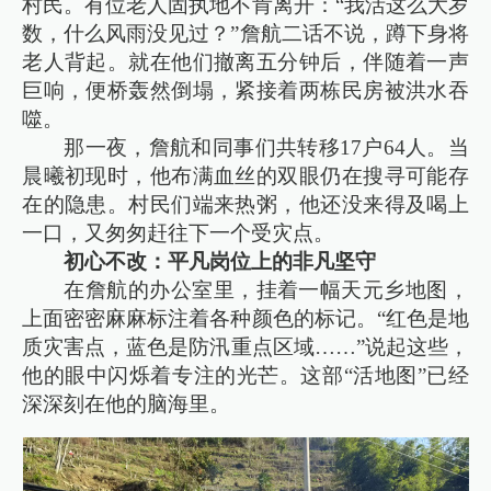
村民。有位老人固执地不肯离开：“我活这么大岁
数，什么风雨没见过？”詹航二话不说，蹲下身将
老人背起。就在他们撤离五分钟后，伴随着一声
巨响，便桥轰然倒塌，紧接着两栋民房被洪水吞
噬。
那一夜，詹航和同事们共转移17户64人。当
晨曦初现时，他布满血丝的双眼仍在搜寻可能存
在的隐患。村民们端来热粥，他还没来得及喝上
一口，又匆匆赶往下一个受灾点。
初心不改：平凡岗位上的非凡坚守
在詹航的办公室里，挂着一幅天元乡地图，
上面密密麻麻标注着各种颜色的标记。“红色是地
质灾害点，蓝色是防汛重点区域……”说起这些，
他的眼中闪烁着专注的光芒。这部“活地图”已经
深深刻在他的脑海里。