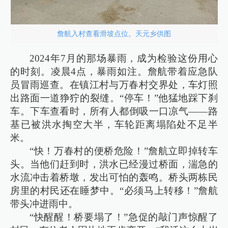
詹航入村查看滑坡点位。天元乡供图
2024年7月的那场暴雨，成为检验这份用心
的时刻。凌晨4点，暴雨如注。詹航带着应急队
员冒雨巡查。在镇江村与万春村交界处，车灯照
出路面一道狰狞的裂缝。“停车！”他猛地踩下刹
车。下车查看时，所有人都倒吸一口凉气——路
基已被洪水掏空大半，车轮距离塌陷处不足半
米。
“快！万春村的便桥危险！”詹航立即掉转车
头。当他们赶到时，洪水已经漫过桥面，湍急的
水流冲击着桥墩，发出可怕的轰鸣。桥头两栋民
房里的村民还在睡梦中。“必须马上转移！”詹航
带头冲进雨中。
“快醒醒！桥要塌了！”急促的敲门声惊醒了