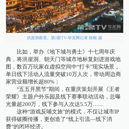
洪崖洞夜景。第1眼TV-华龙网记者 陈毅 摄
比如，举办《地下城与勇士》十七周年庆
典，将洪崖洞、朝天门等城市地标复刻进游戏地
图，数百万玩家在虚拟空间中“打卡”现实场景，
单日线下活动人流量突破10万人次，带动周边商
家营业额增长超80%；
“五五开黑节”期间，在重庆策划开展《王者
荣耀》主题户外乐园及线下赛事联动活动，总曝
光量超200万，线下参与人次达5.5万……
这种“游戏反哺文旅”的模式，不仅让城市IP
获得破圈传播，更创造了“线上引流—线下消
费”的闭环经济。