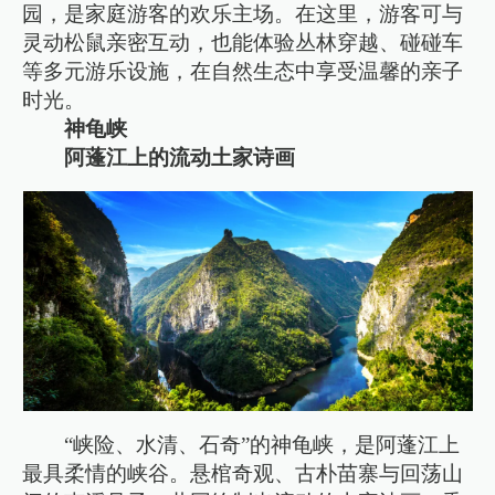
园，是家庭游客的欢乐主场。在这里，游客可与
灵动松鼠亲密互动，也能体验丛林穿越、碰碰车
等多元游乐设施，在自然生态中享受温馨的亲子
时光。
神龟峡
阿蓬江上的流动土家诗画
“峡险、水清、石奇”的神龟峡，是阿蓬江上
最具柔情的峡谷。悬棺奇观、古朴苗寨与回荡山