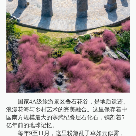
国家4A级旅游景区叠石花谷，是地质遗迹、
浪漫花海与乡村艺术的完美融合。这里保存着中
国南方规模最大的寒武纪叠层石化石，镌刻着5
亿年前的地球记忆。
每年9至11月，这里粉黛乱子草如云似雾，