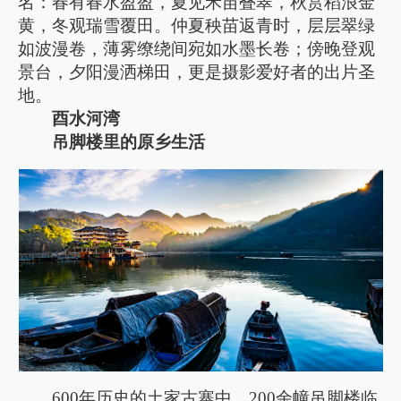
名：春有春水盈盈，夏见禾苗叠翠，秋赏稻浪金
黄，冬观瑞雪覆田。仲夏秧苗返青时，层层翠绿
如波漫卷，薄雾缭绕间宛如水墨长卷；傍晚登观
景台，夕阳漫洒梯田，更是摄影爱好者的出片圣
地。
酉水河湾
吊脚楼里的原乡生活
600年历史的土家古寨中，200余幢吊脚楼临