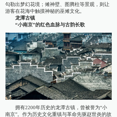
勾勒出梦幻花境；傩神壁、图腾柱等景观，则让
游客在花海中触摸神秘的巫傩文化。
龙潭古镇
“小南京”的红色血脉与古韵长歌
拥有2200年历史的龙潭古镇，曾被誉为“小
南京”。作为历史文化重镇与革命先驱赵世炎的故