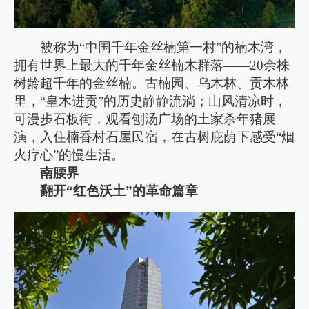
被称为“中国千年金丝楠第一村”的楠木湾，
拥有世界上最大的千年金丝楠木群落——20余株
树龄超千年的金丝楠。古楠园、乌木林、贡木林
里，“皇木进贡”的历史静静流淌；山风清凉时，
可漫步石板街，观看刨汤广场的土家杀年猪展
演，入住楠香村石屋民宿，在古树庇荫下感受“烟
火疗心”的慢生活。
南腰界
翻开“红色沃土”的革命篇章