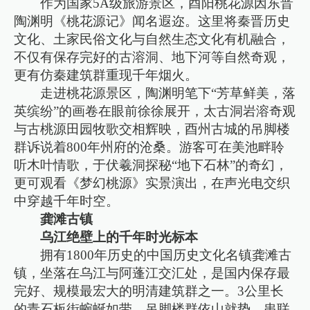
作为国家5A级旅游景区，酉阳桃花源因东晋
陶渊明《桃花源记》闻名遐迩。这里将秦晋历史
文化、土家民俗文化与自然生态文化有机融合，
不仅有保存完好的古溶洞、地下河等自然奇观，
更有仿秦建筑群重现千年烟火。
走进桃花源景区，陶渊明笔下“芳草鲜美，落
英缤纷”的画卷在眼前徐徐展开，太古洞岩溶奇观
与古桃源田园牧歌交相辉映，酉州古城的吊脚楼
群诉说着800年州府的沧桑。游客可在美池畔聆
听木叶情歌，于伏羲洞探秘“地下石林”的奇幻，
更可观看《梦幻桃源》实景演出，在声光电交织
中穿越千年时空。
龚滩古镇
乌江绝壁上的千年时光标本
拥有1800年历史的中国历史文化名镇龚滩古
镇，坐落在乌江与阿蓬江交汇处，是国内保存最
完好、规模最宏大的明清建筑群之一。3公里长
的青石板街蜿蜒如带，吊脚楼群依山就势，串联