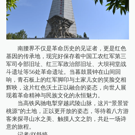
南腰界不仅是革命历史的见证者，更是红色
基因的传承地，现完好保存着中国工农红军第三
军司令部旧址、红三军政治部旧址、大坝祠堂战
斗遗址等56处革命遗址。当暮鼓晨钟在山间回
响，青石板上的红军脚印与土家儿女的笑脸交相
辉映，这片红色沃土正以融合的姿态，向世人展
现着革命精神与民族文化的永恒魅力。
当高铁风驰电掣穿越武陵山脉，这片“景景皆
桃源”的土地，正以更开放的姿态，等待着八方游
客来探寻山水之美、触摸人文之韵，共赴一场诗
意的旅程。
记者/赵舒婷