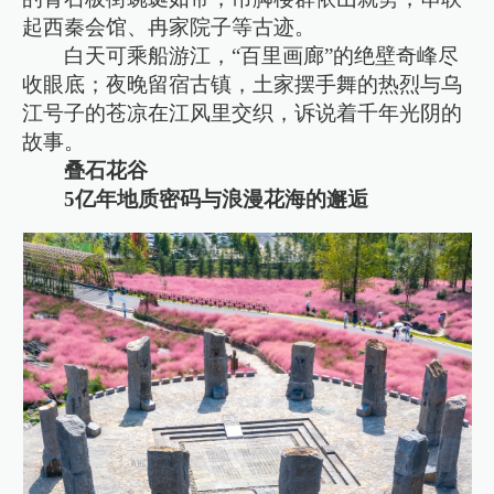
起西秦会馆、冉家院子等古迹。
白天可乘船游江，“百里画廊”的绝壁奇峰尽
收眼底；夜晚留宿古镇，土家摆手舞的热烈与乌
江号子的苍凉在江风里交织，诉说着千年光阴的
故事。
叠石花谷
5亿年地质密码与浪漫花海的邂逅