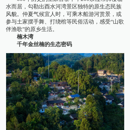
水而居，勾勒出酉水河湾景区独特的原生态民族
风貌。仲夏气候宜人时，可乘木船游河赏景，或
参与土家摆手舞、打绕棺等民俗活动，感受“山歌
伴渔歌”的原乡生活。
楠木湾
千年金丝楠的生态密码