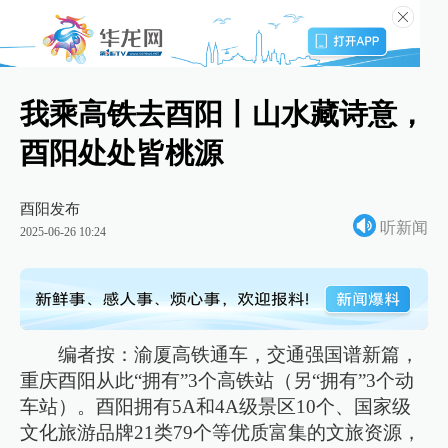
我乘高铁去酉阳丨山水藏诗意，
酉阳处处皆桃源
酉阳发布
听新闻
2025-06-26 10:24
编者按：渝厦高铁通车，交通强国谱新篇，
重庆酉阳从此“拥有”3个高铁站（另“拥有”3个动
车站）。酉阳拥有5A和4A级景区10个、国家级
文化旅游品牌21类79个等优质富集的文旅资源，