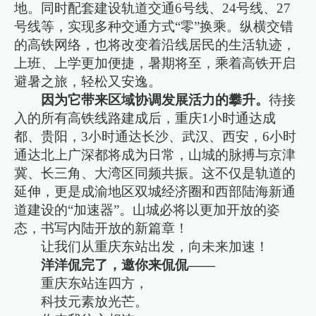
地。同时配套建设轨道交通6号线、24号线、27
号线等，实现多种交通方式“零”换乘。纵横交错
的高铁网络，也将改变着沿线居民的生活轨迹，
上班、上学更加便捷，暑期将至，乘着高铁开启
避暑之旅，轻松又安逸。
因为它带来区域协调发展活力的攀升。
待接
入的所有高铁线路建成后，重庆1小时通达成
都、贵阳，3小时通达长沙、武汉、西安，6小时
通达北上广深都将成为日常，山城的脉搏与京津
冀、长三角、大湾区同频共振。这不仅是轨道的
延伸，更是成渝地区双城经济圈和西部陆海新通
道建设的“加速器”。山城必将以更加开放的姿
态，书写内陆开放的新篇章！
让我们‌从重庆东站出发，向未来加速！
洋洋侃完了，邀你来侃侃——
重庆东站连四方，
科技元素放光芒。