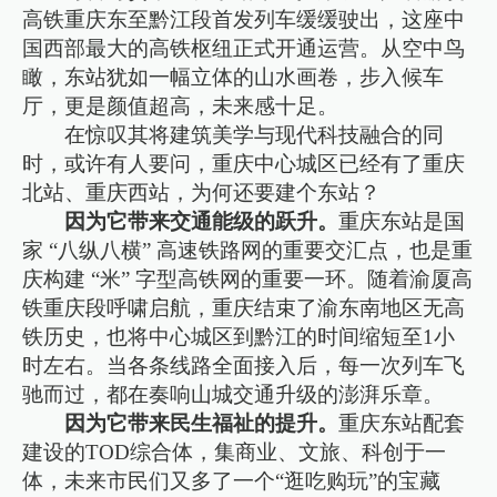
高铁重庆东至黔江段首发列车缓缓驶出，这座中
国西部最大的高铁枢纽正式开通运营。从空中鸟
瞰，东站犹如一幅立体的山水画卷，步入候车
厅，更是颜值超高，未来感十足。
在惊叹其将建筑美学与现代科技融合的同
时，或许有人要问，重庆中心城区已经有了重庆
北站、重庆西站，为何还要建个东站？
因为它带来交通能级的跃升。
重庆东站是国
家 “八纵八横” 高速铁路网的重要交汇点，也是重
庆构建 “米” 字型高铁网的重要一环。随着渝厦高
铁重庆段呼啸启航，重庆结束了渝东南地区无高
铁历史，也将中心城区到黔江的时间缩短至1小
时左右。当各条线路全面接入后，每一次列车飞
驰而过，都在奏响山城交通升级的澎湃乐章。
因为它带来民生福祉的提升。
重庆东站配套
建设的TOD综合体，集商业、文旅、科创于一
体，未来市民们又多了一个“逛吃购玩”的宝藏