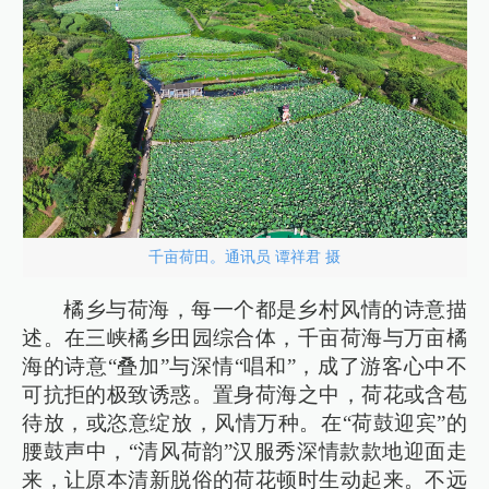
千亩荷田。通讯员 谭祥君 摄
橘乡与荷海，每一个都是乡村风情的诗意描
述。在三峡橘乡田园综合体，千亩荷海与万亩橘
海的诗意“叠加”与深情“唱和”，成了游客心中不
可抗拒的极致诱惑。置身荷海之中，荷花或含苞
待放，或恣意绽放，风情万种。在“荷鼓迎宾”的
腰鼓声中，“清风荷韵”汉服秀深情款款地迎面走
来，让原本清新脱俗的荷花顿时生动起来。不远