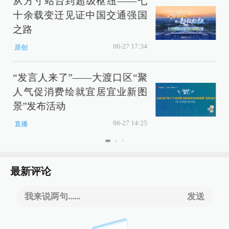
从方寸站台到超级枢纽——七
十余载变迁见证中国交通强国
之路
卷
06-27 17:34
原创
“发言人来了”——大渡口区“聚
人气促消费绘就宜居宜业新图
景”发布活动
06-27 14:25
直播
最新评论
我来说两句......
发送