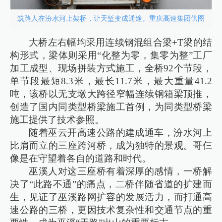
筑路人在汾水河上架桥，让天堑变成通途。重庆高速集团供图
大桥左右幅均采用连续钢混组合梁+T梁的结
构形式，梁体则采用“化整为零，集零为整”工厂
加工成型、现场拼装方式施工，全桥92个节段，
单节段最短8.3米，最长11.7米，最大重量41.2
吨，该桥以无支墩大跨径窄幅连续钢箱梁顶推，
创造了国内同类型桥梁施工首例，为同类型桥梁
施工提供了技术参照。
随着巫云开高速公路的建成通车，汾水河上
比肩而立的三座跨河桥，成为独特的景观。哥仨
像是在守望着各自的道路和时代。
巫溪人对这三座桥有着深厚的感情，一桥解
决了“此路不通”的痛点，二桥伴随省道的扩建而
生，见证了巫溪路网扩容的发展活力，而打通高
速公路的三桥，更因技术复杂性和交通节点的重