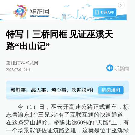
特写丨三桥同框 见证巫溪天
路“出山记”
第1眼TV-华龙网
听新闻
2025-07-01 21:11
今（1）日，巫云开高速公路正式通车，标
志着渝东北“三兄弟”有了互联互通的快速通道。
在这条穿山越岭、桥隧比达60%的“天路”上，有
一个场景能够佐证筑路之难，这就是位于巫溪绿