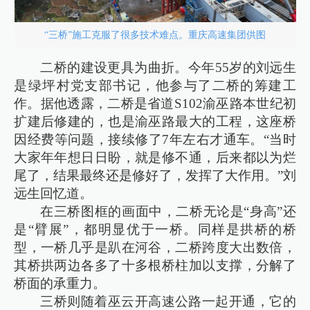
“三桥”施工克服了很多技术难点。重庆高速集团供图
二桥的建设更具为曲折。今年55岁的刘远生
是绿坪村党支部书记，他参与了二桥的筹建工
作。据他透露，二桥是省道S102渝巫路本世纪初
扩建后修建的，也是渝巫路最大的工程，这座桥
因经费等问题，接续修了7年左右才通车。“当时
大家年年想日日盼，就是修不通，后来都以为烂
尾了，结果最终还是修好了，发挥了大作用。”刘
远生回忆道。
在三桥图框的画面中，二桥无论是“身高”还
是“臂展”，都明显优于一桥。同样是拱桥的桥
型，一桥几乎是趴在河谷，二桥跨度大出数倍，
其桥拱两边各多了十多根桥柱加以支撑，分解了
桥面的承重力。
三桥则随着巫云开高速公路一起开通，它的