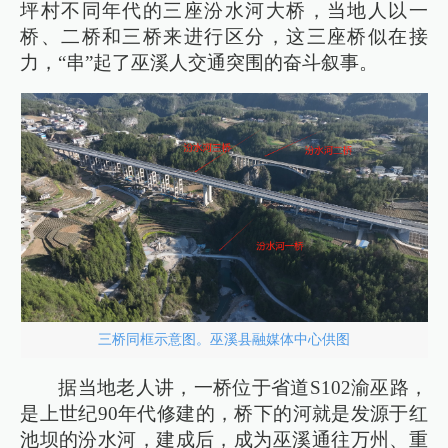
坪村不同年代的三座汾水河大桥，当地人以一
桥、二桥和三桥来进行区分，这三座桥似在接
力，“串”起了巫溪人交通突围的奋斗叙事。
三桥同框示意图。巫溪县融媒体中心供图
据当地老人讲，一桥位于省道S102渝巫路，
是上世纪90年代修建的，桥下的河就是发源于红
池坝的汾水河，建成后，成为巫溪通往万州、重