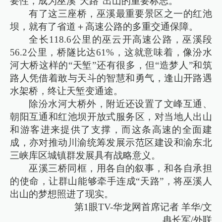
要性，成为巫溪“天路”出山的重要标志。
有了这三座桥，巫溪最重要景区之一的红池
坝，就有了省道＋高速公路的多重交通保障。
全长118.6公里的巫云开高速公路，巫溪段
56.2公里，桥隧比达61%，这就意味着，像汾水
河大桥这样的“天堑”还有很多，但“造梦人”和筑
路人凭借着敢与天斗的智慧和勇气，逢山开路遇
水架桥，终让天堑变通途。
除汾水河大桥外，附近还设置了文峰互通、
朝阳互通和红池坝开放式服务区，对当地人出山
和游客进来提供了支撑，而这条高速的全面建
成，亦对推动川渝统筹发展示范区建设和渝东北
三峡库区城镇群发展具有战略意义。
巫溪三桥同框，用各自的叙事，和各自承担
的使命，让群山能够牵手连成“天路”，将巫溪人
出山的梦想照进了现实。
第1眼TV-华龙网首席记者 羊华/文
冉长军/外联