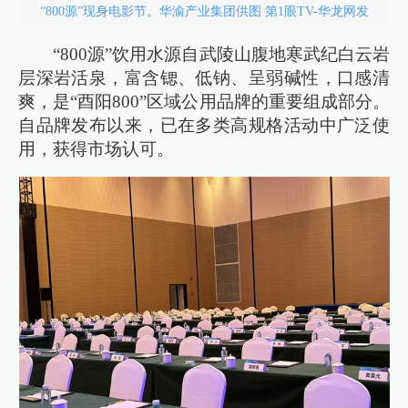
“800源”现身电影节。华渝产业集团供图 第1眼TV-华龙网发
“800源”饮用水源自武陵山腹地寒武纪白云岩
层深岩活泉，富含锶、低钠、呈弱碱性，口感清
爽，是“酉阳800”区域公用品牌的重要组成部分。
自品牌发布以来，已在多类高规格活动中广泛使
用，获得市场认可。