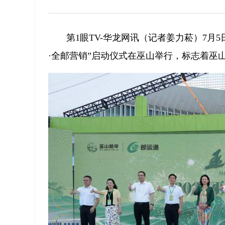
第1眼TV-华龙网讯（记者姜力菘）7月5
·全邮营销”启动仪式在巫山举行，标志着巫