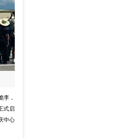
脆李，
正式启
庆中心