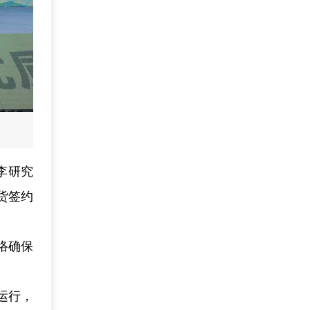
李研究
货签约
络确保
运行，