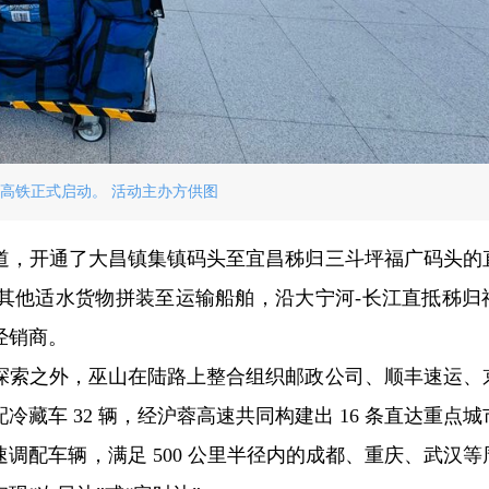
高铁正式启动。 活动主办方供图
道，开通了大昌镇集镇码头至宜昌秭归三斗坪福广码头的
其他适水货物拼装至运输船舶，沿大宁河-长江直抵秭归
经销商。
探索之外，巫山在陆路上整合组织邮政公司、顺丰速运、
藏车 32 辆，经沪蓉高速共同构建出 16 条直达重点城
调配车辆，满足 500 公里半径内的成都、重庆、武汉等