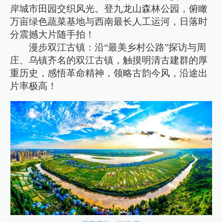
岸城市田园交织风光。登九龙山森林公园，俯瞰
万亩绿色蔬菜基地与西南最长人工运河，日落时
分震撼大片随手拍！
漫步双江古镇：沿“最美乡村公路”探访与周
庄、乌镇齐名的双江古镇，触摸明清古建群的厚
重历史，感悟革命精神，领略古韵今风，沿途出
片率极高！