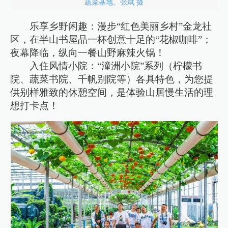
蔬菜基地。张斌 摄
乐享乡野闲趣：漫步“红色美丽乡村”金龙社
区，在半山书屋品一杯创意十足的“花椒咖啡”；
夜幕降临，纵向一餐山野麻辣火锅！
入住风情小院：“潼洲小院”系列（柠檬书
院、蔬菜书院、千帆别院等）各具特色，为您提
供别样雅致的休憩空间，是体验山居慢生活的理
想打卡点！