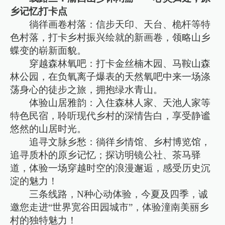
乡记忆打卡点
徜徉画卷村落：信步天印、天台、桅杆等特
色村落，打卡乡村振兴绘就的新画卷，领略山乡
蝶变的崭新面貌。
穿越森林氧吧：打卡金丝楠木园、马鞍山森
林公园，在负氧离子爆表的天然氧吧中来一场涤
荡身心的徒步之旅，拥抱绿水青山。
体验山居雅韵：入住森林人家、天池人家等
特色民宿，聆听现代乡村的深情告白，享受静谧
悠然的山居时光。
追寻文脉乡愁：徜徉乡情馆、乡村博览馆，
追寻质朴的原乡记忆；探访明镜公社、茶马驿
道，体验一场穿越时空的浪漫邂逅，感受历史沉
淀的魅力！
三条线路，N种心动体验，今夏及四季，诚
邀您走进“世界宽谷田园城市”，体验潼南美丽乡
村的独特魅力！