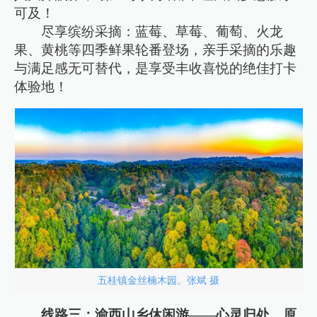
可及！
尽享缤纷采摘：蓝莓、草莓、葡萄、火龙
果、黄桃等四季鲜果轮番登场，亲手采摘的乐趣
与满足感无可替代，是享受丰收喜悦的绝佳打卡
体验地！
五桂镇金丝楠木园。张斌 摄
线路三：渝西山乡休闲游——心灵归处，原