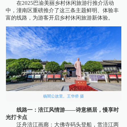
在2025巴渝美丽乡村休闲旅游行推介活动
中，潼南区重磅推介了这三条主题鲜明、体验丰
富的线路，为游客开启乡村休闲旅游新体验。
杨闇公故里。王华侨 摄
线路一：涪江风情游——诗意栖居，慢享时
光打卡点
泛舟涪江画廊：大佛寺码头登船，赏涪江两