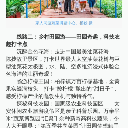
家人同游蔬菜博览中心。杨毅 摄
线路二：乡村田园游——田园奇趣，科技农
趣打卡点
沉醉金色花海：走进中国最美油菜花海——
陈抟故里景区，打卡世界最大太空油菜花树与巨
型油菜花太极图，水、陆、空多维沉浸式体验金
色海洋的壮丽奇观！
畅游柠檬王国：柏梓镇万亩柠檬基地，金黄
果实缀满枝头。打卡“酸柠檬”酿出的“甜日子”，
感受柠檬产业的蓬勃生机与独特香气。
探秘科技农园：国家级农业科技园区——太
安休闲农业旅游度假区是亲子科普乐园。万余平
米“蔬菜博览园”汇聚千余种新奇高科技蔬果，令
人大开眼界；“第五季共享菜园”让田园梦想触手