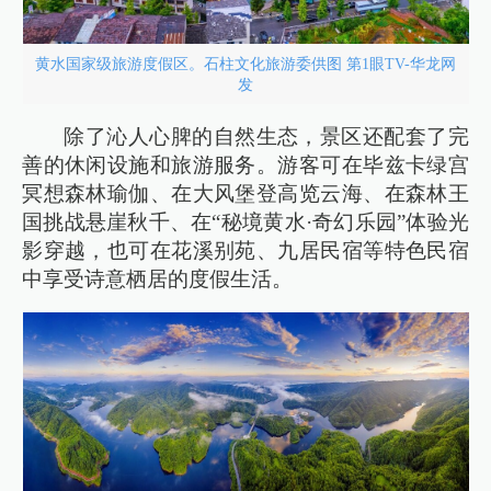
黄水国家级旅游度假区。石柱文化旅游委供图 第1眼TV-华龙网
发
除了沁人心脾的自然生态，景区还配套了完
善的休闲设施和旅游服务。游客可在毕兹卡绿宫
冥想森林瑜伽、在大风堡登高览云海、在森林王
国挑战悬崖秋千、在“秘境黄水·奇幻乐园”体验光
影穿越，也可在花溪别苑、九居民宿等特色民宿
中享受诗意栖居的度假生活。