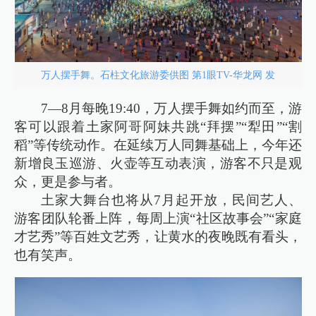
万人摆手舞。石柱文化旅游委供图 第1眼TV-华龙网 发
7—8月每晚19:40，万人摆手舞如约而至，游
客可以跟着土家阿哥阿妹共跳“拜摆”“犁田”“割
稻”等传统动作。在延续万人同舞基础上，今年还
新增良玉巡游、火壶等互动表演，游客不只是观
众，更是参与者。
土家大舞台也将从7月起开放，民间艺人、
游客团队轮番上阵，每周上演“社区故事会”“家庭
才艺秀”等百姓文艺秀，让黄水的夜晚既有看头，
也有笑声。