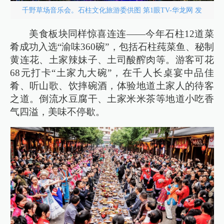
千野草场音乐会。石柱文化旅游委供图 第1眼TV-华龙网 发
美食板块同样惊喜连连——今年石柱12道菜
肴成功入选“渝味360碗”，包括石柱莼菜鱼、秘制
黄连花、土家辣妹子、土司酸醡肉等。游客可花
68元打卡“土家九大碗”，在千人长桌宴中品佳
肴、听山歌、饮摔碗酒，体验地道土家人的待客
之道。倒流水豆腐干、土家米米茶等地道小吃香
气四溢，美味不停歇。