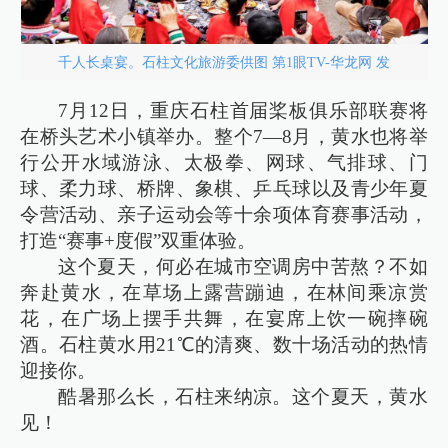
千人长桌宴。石柱文化旅游委供图 第1眼TV-华龙网 发
7月12日，重庆石柱首届桨板俱乐部联赛将
在桥头艺术小镇举办。整个7—8月，黄水也将举
行公开水域游泳、太极拳、网球、气排球、门
球、柔力球、桥牌、象棋、乒乓球以及青少年夏
令营活动、亲子运动会等十余项体育赛事活动，
打造“赛事+度假”双重体验。
这个夏天，何必在城市空调房中苦熬？不如
奔赴黄水，在草场上露营蹦迪，在林间乘凉赏
花，在广场上摆手共舞，在宴席上饮一碗摔碗
酒。石柱黄水用21℃的清爽、数十场活动的热情
迎接你。
酷暑那么长，石柱来纳凉。这个夏天，黄水
见！