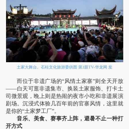
土家大舞台。石柱文化旅游委供图 第1眼TV-华龙网 发
而位于非遗广场的“风情土家寨”则全天开放
——白天可逛非遗集市、换装土家服饰、打卡土
司微景观，晚上则是热闹的夜市小吃和非遗展演
剧场。沉浸式体验几百年前的官寨风情，这里就
是你的“土家梦工厂”。
音乐、美食、赛事齐上阵，避暑不止一种打
开方式