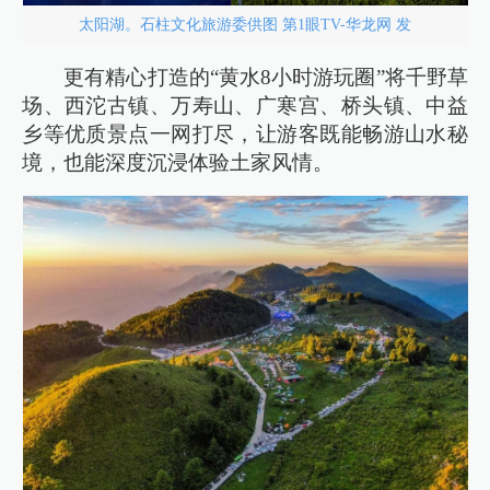
太阳湖。石柱文化旅游委供图 第1眼TV-华龙网 发
更有精心打造的“黄水8小时游玩圈”将千野草
场、西沱古镇、万寿山、广寒宫、桥头镇、中益
乡等优质景点一网打尽，让游客既能畅游山水秘
境，也能深度沉浸体验土家风情。