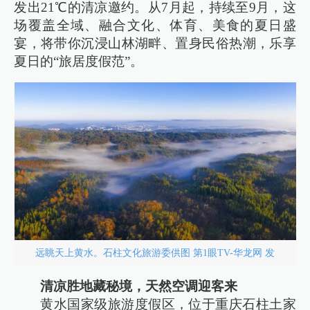
发出21℃的清凉邀约。从7月起，持续至9月，这
场覆盖全域、融合文化、体育、美食的夏日盛
宴，将带你沉浸山林湖畔、置身民俗热潮，乐享
夏日的“旅居度假范”。
远眺天上黄水。石柱文化旅游委供图 第1眼TV-华龙网 发
清凉胜地藏秘境，天然空调迎客来
黄水国家级旅游度假区，位于重庆石柱土家