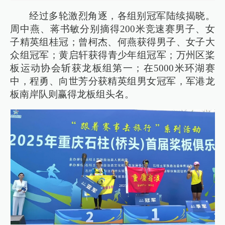
经过多轮激烈角逐，各组别冠军陆续揭晓。
周中燕、蒋书敏分别摘得200米竞速赛男子、女
子精英组桂冠；曾柯杰、何燕获得男子、女子大
众组冠军；黄启轩获得青少年组冠军；万州区桨
板运动协会斩获龙板组第一；在5000米环湖赛
中，程勇、向世芳分获精英组男女冠军，军港龙
板南岸队则赢得龙板组头名。