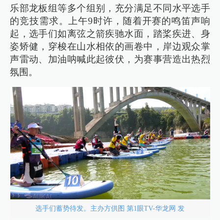
乐部龙板组等多个组别，充分满足不同水平选手
的竞技需求。上午9时许，随着开赛的鸣笛声响
起，选手们如离弦之箭疾驰水面，踏桨疾进、身
姿矫健，穿梭在山水相依的画卷中，岸边观众掌
声雷动、加油呐喊此起彼伏，为赛事营造出热烈
氛围。
选手们蓄势待发。主办方供图 第1眼TV-华龙网 发