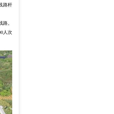
线路杆
线路。
0人次