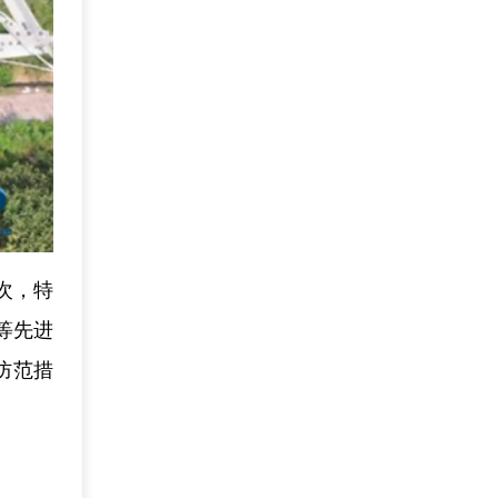
次，特
等先进
防范措