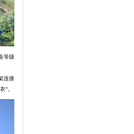
险等级
架连接
衣”。