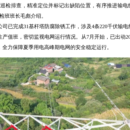
细化巡检排查，精准定位并标记出缺陷位置，有序推进输电
运检班班长毛彪介绍。
司已完成31基杆塔防腐除锈工作，涉及4条220千伏输电
生产值班，密切监视电网运行情况。从7月开始，已出动20
，全力保障夏季用电高峰期电网的安全稳定运行。