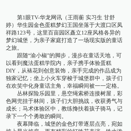
第1眼TV-华龙网讯（王雨蘅 实习生 甘舒
婷）华生园金色蛋糕梦幻王国坐落于大渡口区凤
祥路123号，这里百亩园区矗立12座风格各异的
梦幻城堡，为亲子家庭打造了一场现实版的童话
之旅。
跟随“渝小椒”的脚步，漫步在童话天地，可
以看到魔法蛋糕学院内，亲子携手体验蛋糕
DIY，从裱花到创意装饰，亲手完成的作品成为
独家记忆；坐上小火车穿梭于城堡群中，孩子们
在欢笑中化身童话主角，幸福瞬间被一一定格。
丛林探险乐园里，悬空绳索桥连接树屋，彩
色网兜挂于林间，孩子们大胆挑战，收获勇气与
成长；马术体验区中，教练搀扶着孩子骑马，记
录下一个个勇敢的瞬间。
夜幕降临，城堡的金色灯带逐层点亮，宛如