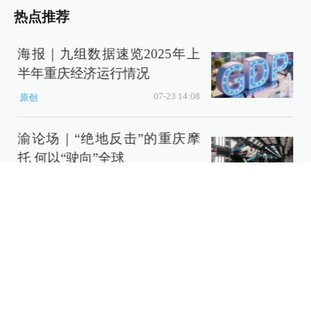
热点推荐
海报｜九组数据速览2025年上
半年重庆经济运行情况
07-23 14:08
原创
渝论场｜“绝地反击”的重庆摩
百
托 何以“驶向”全球
07-24 07:00
原创
第
最新评论
我来说两句......
发送