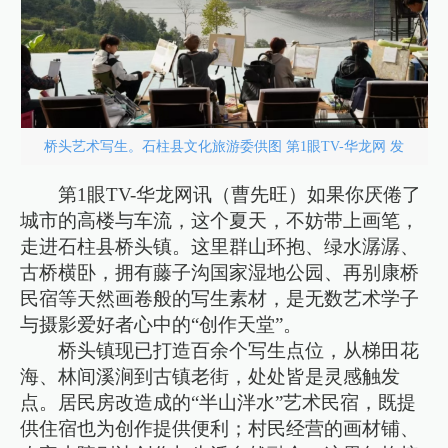
桥头艺术写生。石柱县文化旅游委供图 第1眼TV-华龙网 发
第1眼TV-华龙网讯（曹先旺）如果你厌倦了
城市的高楼与车流，这个夏天，不妨带上画笔，
走进石柱县桥头镇。这里群山环抱、绿水潺潺、
古桥横卧，拥有藤子沟国家湿地公园、再别康桥
民宿等天然画卷般的写生素材，是无数艺术学子
与摄影爱好者心中的“创作天堂”。
桥头镇现已打造百余个写生点位，从梯田花
海、林间溪涧到古镇老街，处处皆是灵感触发
点。居民房改造成的“半山泮水”艺术民宿，既提
供住宿也为创作提供便利；村民经营的画材铺、