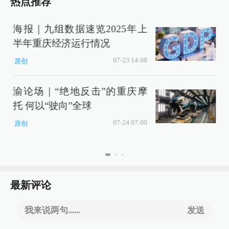
热点推荐
海报｜九组数据速览2025年上
半年重庆经济运行情况
07-23 14:08
原创
渝论场｜“绝地反击”的重庆摩
百
托 何以“驶向”全球
07-24 07:00
原创
第
最新评论
我来说两句......
发送