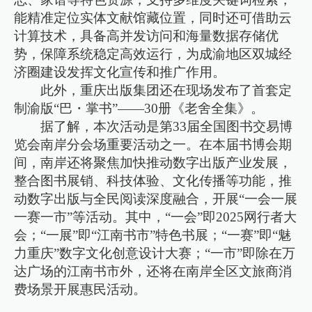
能精准定位实体文献馆藏位置，同时还可借助云
计算技术，具备高并发访问和海量数据存储优
势，保障系统稳定高效运行，为成渝地区双城经
济圈建设发挥文化宣传和推广作用。
此外，重庆出版集团还在现场发布了首套定
制渝版“巴・掌书”——30册《老舍全集》。
据了解，本次活动是第33届全国图书交易博
览会南岸分会场重要活动之一。在本届书博会期
间，南岸还将聚焦加快推动数字出版产业发展，
整合图书展销、科技体验、文化传播等功能，推
动数字出版与全民阅读深度融合，开展“一会一展
一赛一市”等活动。其中，“一会”即2025网行者大
会；“一展”即“江南书市”特色书展；“一赛”即“魅
力重庆”数字文化创意设计大赛；“一市”即除在万
达广场的江南书市外，还将在南岸全区文旅商消
费场景开展惠民活动。