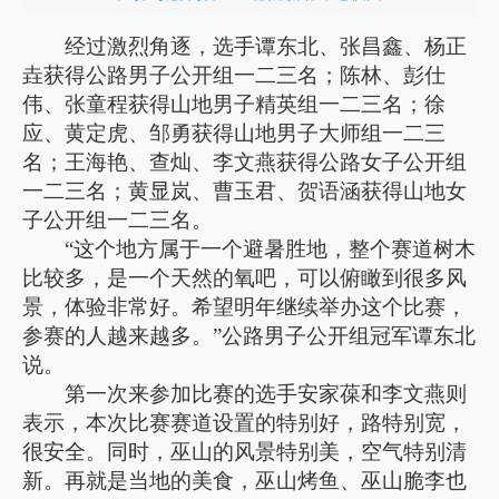
经过激烈角逐，选手谭东北、张昌鑫、杨正
垚获得公路男子公开组一二三名；陈林、彭仕
伟、张童程获得山地男子精英组一二三名；徐
应、黄定虎、邹勇获得山地男子大师组一二三
名；王海艳、查灿、李文燕获得公路女子公开组
一二三名；黄显岚、曹玉君、贺语涵获得山地女
子公开组一二三名。
“这个地方属于一个避暑胜地，整个赛道树木
比较多，是一个天然的氧吧，可以俯瞰到很多风
景，体验非常好。希望明年继续举办这个比赛，
参赛的人越来越多。”公路男子公开组冠军谭东北
说。
第一次来参加比赛的选手安家葆和李文燕则
表示，本次比赛赛道设置的特别好，路特别宽，
很安全。同时，巫山的风景特别美，空气特别清
新。再就是当地的美食，巫山烤鱼、巫山脆李也