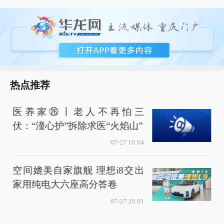
热点推荐
医养家㉖丨老人不再怕三
伏：“潼心护”拆除求医“火焰山”
07-27 10:04
空间媲美自家旗舰 理想i8交出
家用纯电大六座高分答卷
威
07-27 20:01