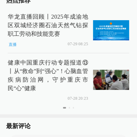
热点推荐
华龙直播回顾丨2025年成渝地
区双城经济圈石油天然气钻探
职工劳动和技能竞赛
07-29 08:25
直播
健康中国重庆行动专题报道⑬
S
丨从“救命”到“强心”！心脑血管
疾病防治网，守护重庆市
民“心”健康
07-28 20:23
最新评论