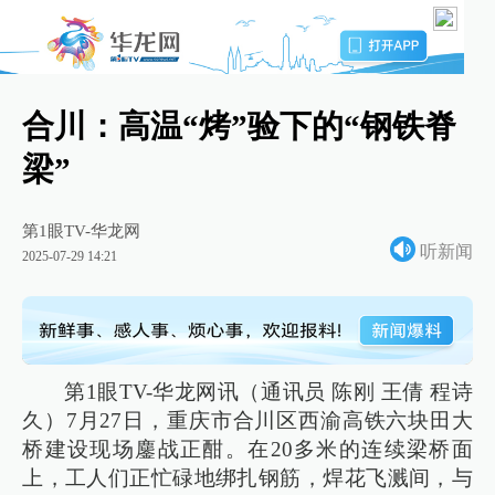
合川：高温“烤”验下的“钢铁脊
梁”
第1眼TV-华龙网
听新闻
2025-07-29 14:21
第1眼TV-华龙网讯（通讯员 陈刚 王倩 程诗
久）7月27日，重庆市合川区西渝高铁六块田大
桥建设现场鏖战正酣。在20多米的连续梁桥面
上，工人们正忙碌地绑扎钢筋，焊花飞溅间，与