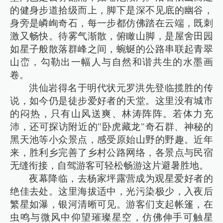
的健身步道拾级而上，脚下是深不见底的幽谷，
身旁是嶙峋奇石，每一步都仿佛踏在云端，既刺
激又畅快。待雾气渐散，俯瞰山脚，是屋舍田园
如星子般散落群峰之间，蜿蜒的公路串联起青翠
山峦，勾勒出一幅人与自然和谐共生的水墨画
卷。
洪仙岩得名于明代状元罗洪先登临揽胜的传
说，如今仍是徒步爱好者的天堂。这里没有城市
的闷热，只有山风送爽、林涛阵阵。若体力充
沛，还可探访附近的"卧虎藏龙"奇石群、神秘的
黑天池等小众景点，感受原始山野的野趣。近年
来，胜利乡完善了乡村公路网络，各景点与民宿
无缝衔接，自驾游客可轻松畅游这片避暑胜地。
夜幕降临，去杨家坪露营成为观星爱好者的
绝佳去处。这里海拔适中，光污染极少，入夜后
繁星如瀑，银河清晰可见。游客们支起帐篷，在
虫鸣与微风中仰望璀璨星空，仿佛伸手可触星