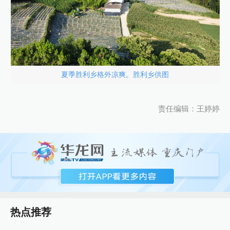
夏季胜利乡格外凉爽。胜利乡供图
责任编辑：王婷婷
热点推荐