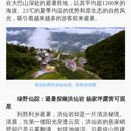
在大巴山深处的避暑胜地，以其平均超1200米的
海拔、23℃的夏季均温的优势和原生态的自然风
光，吸引着越来越多的游客前来避暑。
雨后的胜利乡似仙境。胜利乡供图
绿野仙踪：避暑探幽洪仙岩 杨家坪露营可观
星
到胜利乡避暑，洪仙岩却是一片清凉秘境。
清晨，当第一缕阳光穿透云层，洪仙岩的悬崖峭
壁间已是云雾翻涌，如瑶池倾泻。沿着依山而建