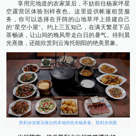
享用完地道的农家菜后，不妨前往杨家坪星
空露营区体验别样夜色。这里提供帐篷租赁服
务，你可以选择在开阔的山地草坪上搭建自己
的"星空小屋"。约上三五知己，在满天繁星下品
茶畅谈，让山间的晚风带走白日的暑气。待到晨
光熹微，还能欣赏到云海托朝阳的绝美景象。
胜利乡农家乐推出的本地特色吊锅美食。胜利乡供图