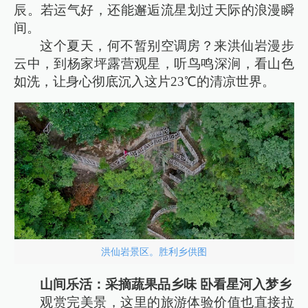
辰。若运气好，还能邂逅流星划过天际的浪漫瞬
间。
这个夏天，何不暂别空调房？来洪仙岩漫步
云中，到杨家坪露营观星，听鸟鸣深涧，看山色
如洗，让身心彻底沉入这片23℃的清凉世界。
洪仙岩景区。胜利乡供图
山间乐活：采摘蔬果品乡味 卧看星河入梦乡
观赏完美景，这里的旅游体验价值也直接拉