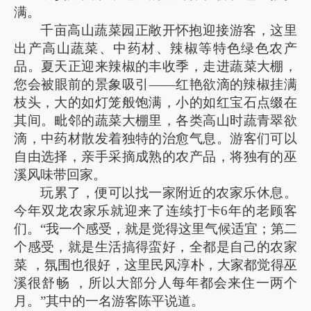
满。
千亩高山蔬菜园正敞开怀抱迎接游客，这里
出产高山蔬菜、中药材、辣椒等特色绿色农产
品。夏天正迎来辣椒的丰收季，走进蔬菜大棚，
您会被眼前的景象吸引——红艳欲滴的辣椒挂满
枝头，大的如灯笼般饱满，小的如红宝石点缀在
其间。毗邻的蔬菜大棚里，各类高山时蔬青翠欲
滴，中药材散发着独特的治愈气息。游客们可以
自由选择，亲手采摘成熟的农产品，将独有的巫
溪风味带回家。
玩累了，便可以找一家附近的农家乐休息。
今年双龙农家乐就迎来了连续打卡6年的老顾客
们。“我一个感受，就是觉得这里气候适宜；第二
个感受，就是生活搞得蛮好，全都是自己的农家
菜 ，氛围也很好，这里民风淳朴，大家都觉得巫
溪很舒畅 ，所以大部分人每年都会来住一两个
月。”其中的一名游客陈平说道。